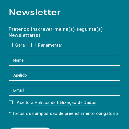
Newsletter
Preencha os campos abaixo para subscrever
Nome
Apelido
E-
mail
a(s) newsletter(s).
Pretendo inscrever-me na(s) seguinte(s)
Newsletter(s):
Geral
Parlamentar
Aceito a
Política de Utilização de Dados
.
* Todos os campos são de preenchimento obrigatório.