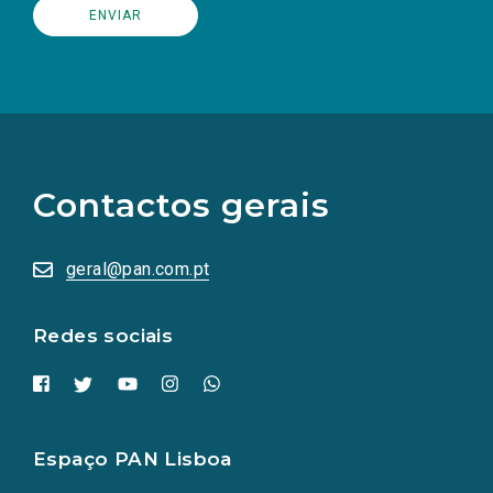
(Os
links
para
as
Contactos gerais
redes
sociais
abrem
numa
geral@pan.com.pt
nova
aba.)
Redes sociais
Espaço PAN Lisboa