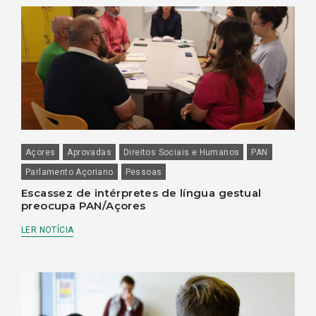
Açores
Aprovadas
Direitos Sociais e Humanos
PAN
Parlamento Açoriano
Pessoas
Escassez de intérpretes de língua gestual
preocupa PAN/Açores
LER NOTÍCIA