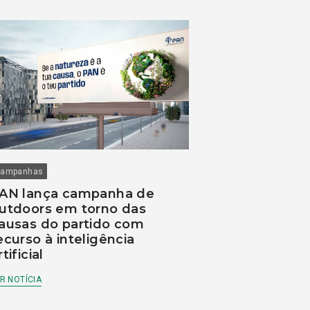
ampanhas
AN lança campanha de
utdoors em torno das
ausas do partido com
ecurso à inteligência
rtificial
R NOTÍCIA