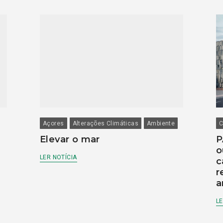
Açores
Alterações Climáticas
Ambiente
C
Elevar o mar
P
o
LER NOTÍCIA
c
r
a
LE