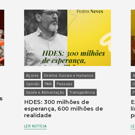
Açores
Direitos Sociais e Humanos
A
Opinião
PAN
Pessoas
D
Saúde e Alimentação
Transparência
P
s
HDES: 300 milhões de
E
esperança, 600 milhões de
l
realidade
p
LER NOTÍCIA
LE