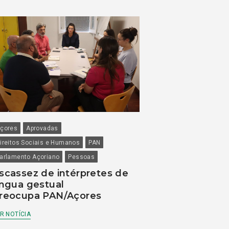
çores
Aprovadas
ireitos Sociais e Humanos
PAN
arlamento Açoriano
Pessoas
scassez de intérpretes de
íngua gestual
reocupa PAN/Açores
R NOTÍCIA