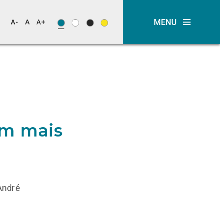
am mais
André