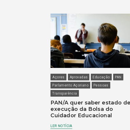
Açores
Aprovadas
Educação
PAN
Parlamento Açoriano
Pessoas
Transparência
PAN/A quer saber estado d
execução da Bolsa do
Cuidador Educacional
LER NOTÍCIA