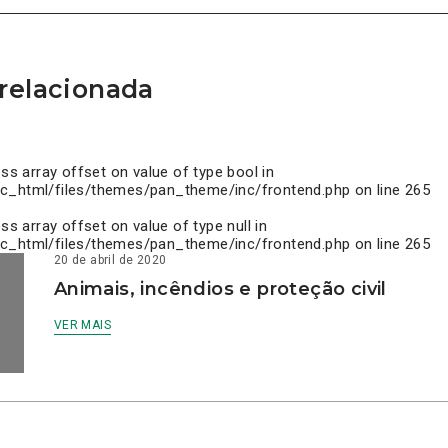
relacionada
ess array offset on value of type bool in
c_html/files/themes/pan_theme/inc/frontend.php
on line
265
ess array offset on value of type null in
c_html/files/themes/pan_theme/inc/frontend.php
on line
265
20 de abril de 2020
Animais, incêndios e proteção civil
VER MAIS