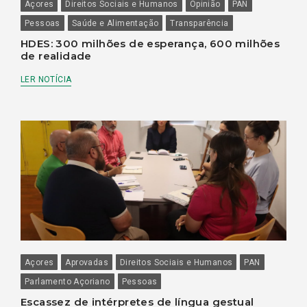
Açores
Direitos Sociais e Humanos
Opinião
PAN
Pessoas
Saúde e Alimentação
Transparência
HDES: 300 milhões de esperança, 600 milhões
de realidade
LER NOTÍCIA
Açores
Aprovadas
Direitos Sociais e Humanos
PAN
Parlamento Açoriano
Pessoas
Escassez de intérpretes de língua gestual