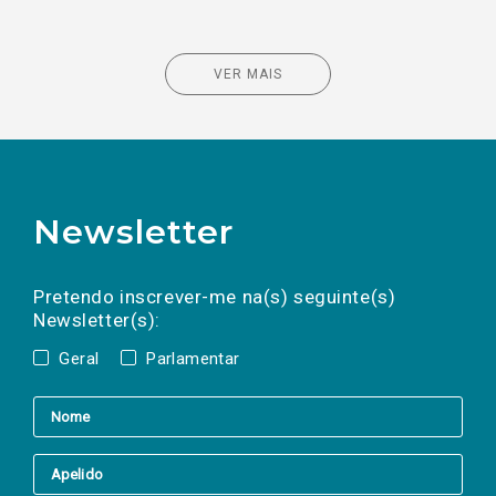
VER MAIS
Newsletter
Preencha os campos abaixo para subscrever
Nome
Apelido
E-
mail
a(s) newsletter(s).
Pretendo inscrever-me na(s) seguinte(s)
Newsletter(s):
Geral
Parlamentar