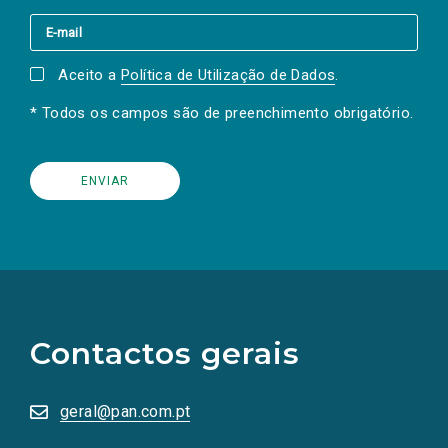
Aceito a
Política de Utilização de Dados
.
* Todos os campos são de preenchimento obrigatório.
(Os
links
para
as
Contactos gerais
redes
sociais
abrem
numa
geral@pan.com.pt
nova
aba.)