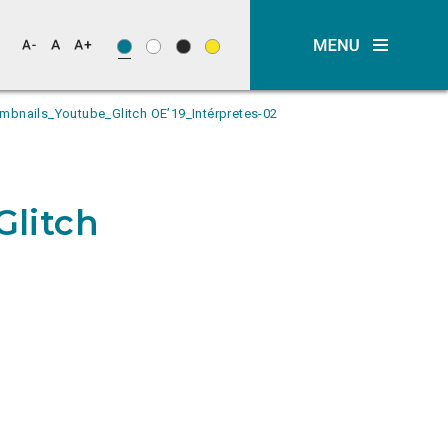
mbnails_Youtube_Glitch OE’19_Intérpretes-02
litch