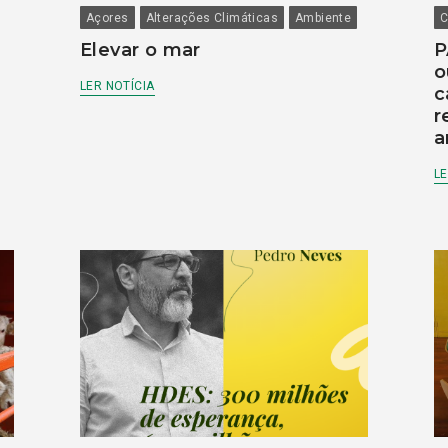
Açores
Alterações Climáticas
Ambiente
C
Elevar o mar
P
o
LER NOTÍCIA
c
r
a
LE