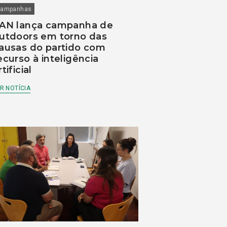
ampanhas
AN lança campanha de
utdoors em torno das
ausas do partido com
ecurso à inteligência
rtificial
R NOTÍCIA