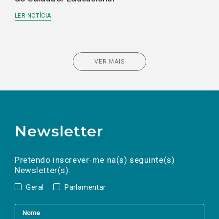
LER NOTÍCIA
VER MAIS
Newsletter
Preencha os campos abaixo para subscrever
Nome
Apelido
E-
mail
a(s) newsletter(s).
Pretendo inscrever-me na(s) seguinte(s)
Newsletter(s):
Geral
Parlamentar