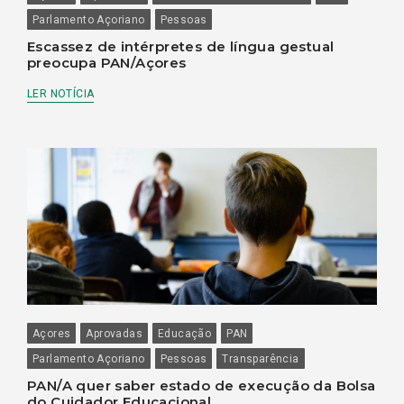
Parlamento Açoriano
Pessoas
Escassez de intérpretes de língua gestual
preocupa PAN/Açores
LER NOTÍCIA
Açores
Aprovadas
Educação
PAN
Parlamento Açoriano
Pessoas
Transparência
PAN/A quer saber estado de execução da Bolsa
do Cuidador Educacional