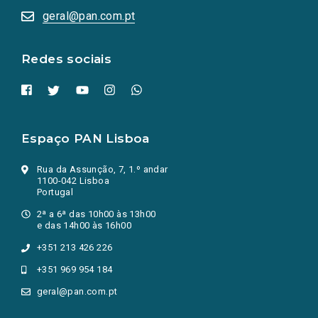
numa
geral@pan.com.pt
nova
aba.)
Redes sociais
Espaço PAN Lisboa
Rua da Assunção, 7, 1.º andar
1100-042 Lisboa
Portugal
2ª a 6ª das 10h00 às 13h00
e das 14h00 às 16h00
+351 213 426 226
+351 969 954 184
geral@pan.com.pt