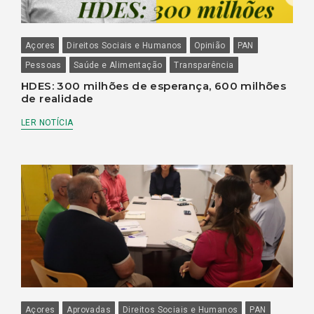
Açores
Direitos Sociais e Humanos
Opinião
PAN
Pessoas
Saúde e Alimentação
Transparência
HDES: 300 milhões de esperança, 600 milhões
de realidade
LER NOTÍCIA
Açores
Aprovadas
Direitos Sociais e Humanos
PAN