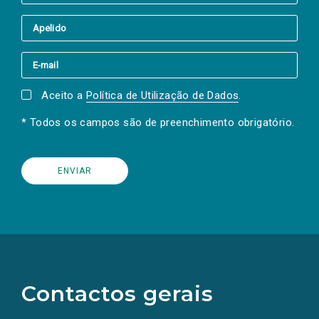
Aceito a
Política de Utilização de Dados
.
* Todos os campos são de preenchimento obrigatório.
(Os
links
para
as
Contactos gerais
redes
sociais
abrem