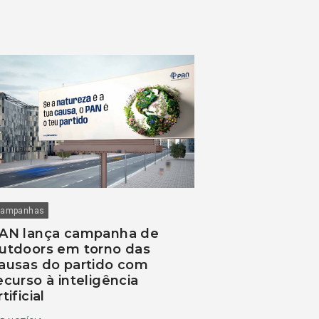
ampanhas
AN lança campanha de
utdoors em torno das
ausas do partido com
ecurso à inteligência
rtificial