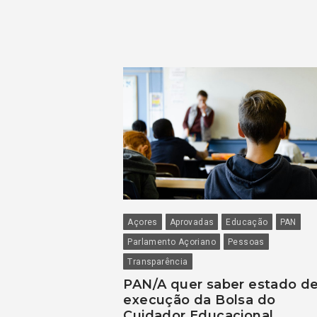
Açores
Aprovadas
Educação
PAN
Parlamento Açoriano
Pessoas
Transparência
PAN/A quer saber estado d
execução da Bolsa do
Cuidador Educacional