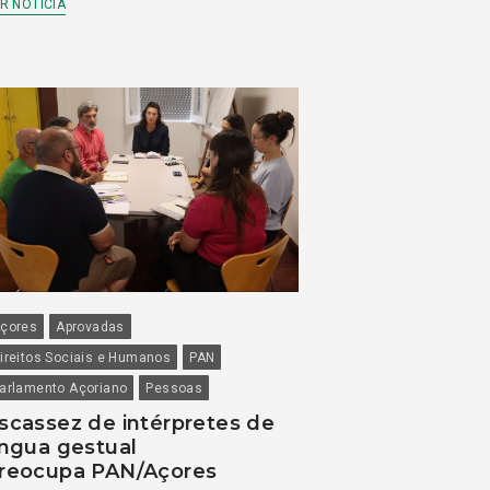
R NOTÍCIA
çores
Aprovadas
ireitos Sociais e Humanos
PAN
arlamento Açoriano
Pessoas
scassez de intérpretes de
íngua gestual
reocupa PAN/Açores