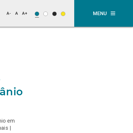
o
rânio
nio em
ais |