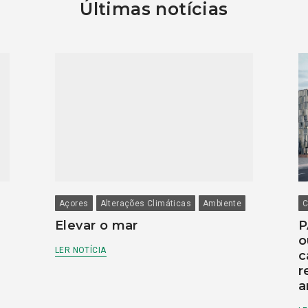
Últimas notícias
Açores
Alterações Climáticas
Ambiente
C
Elevar o mar
P
o
LER NOTÍCIA
c
r
a