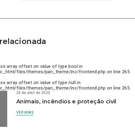
relacionada
ess array offset on value of type bool in
c_html/files/themes/pan_theme/inc/frontend.php
on line
265
ess array offset on value of type null in
c_html/files/themes/pan_theme/inc/frontend.php
on line
265
20 de abril de 2020
Animais, incêndios e proteção civil
VER MAIS