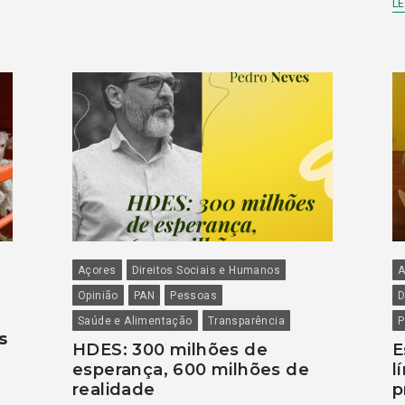
LE
Açores
Direitos Sociais e Humanos
A
Opinião
PAN
Pessoas
D
Saúde e Alimentação
Transparência
P
s
HDES: 300 milhões de
E
esperança, 600 milhões de
l
realidade
p