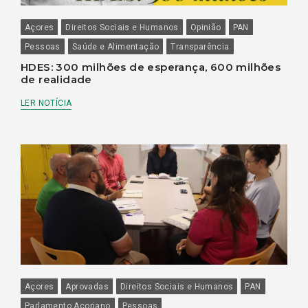
Açores
Direitos Sociais e Humanos
Opinião
PAN
Pessoas
Saúde e Alimentação
Transparência
HDES: 300 milhões de esperança, 600 milhões
de realidade
LER NOTÍCIA
Açores
Aprovadas
Direitos Sociais e Humanos
PAN
Parlamento Açoriano
Pessoas