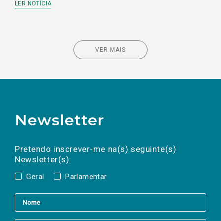
LER NOTÍCIA
VER MAIS
Newsletter
Preencha os campos abaixo para subscrever
Nome
Apelido
E-
mail
a(s) newsletter(s).
Pretendo inscrever-me na(s) seguinte(s)
Newsletter(s):
Geral
Parlamentar