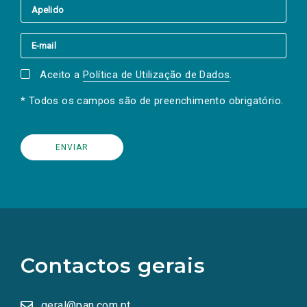
Aceito a
Política de Utilização de Dados
.
* Todos os campos são de preenchimento obrigatório.
(Os
links
para
as
Contactos gerais
redes
sociais
abrem
numa
geral@pan.com.pt