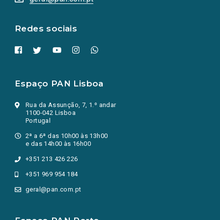
nova
aba.)
Redes sociais
Espaço PAN Lisboa
Rua da Assunção, 7, 1.º andar
1100-042 Lisboa
Portugal
2ª a 6ª das 10h00 às 13h00
e das 14h00 às 16h00
+351 213 426 226
+351 969 954 184
geral@pan.com.pt