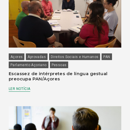
Açores
Aprovadas
Direitos Sociais e Humanos
PAN
Parlamento Açoriano
Pessoas
Escassez de intérpretes de língua gestual
preocupa PAN/Açores
LER NOTÍCIA