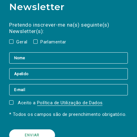
Newsletter
Preencha os campos abaixo para subscrever
Nome
Apelido
E-
mail
a(s) newsletter(s).
Pretendo inscrever-me na(s) seguinte(s)
Newsletter(s):
Geral
Parlamentar
Aceito a
Política de Utilização de Dados
.
* Todos os campos são de preenchimento obrigatório.