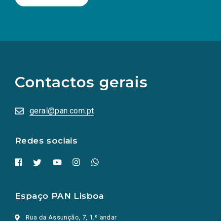
(Os
links
para
as
Contactos gerais
redes
sociais
abrem
numa
geral@pan.com.pt
nova
aba.)
Redes sociais
Espaço PAN Lisboa
Rua da Assunção, 7, 1.º andar