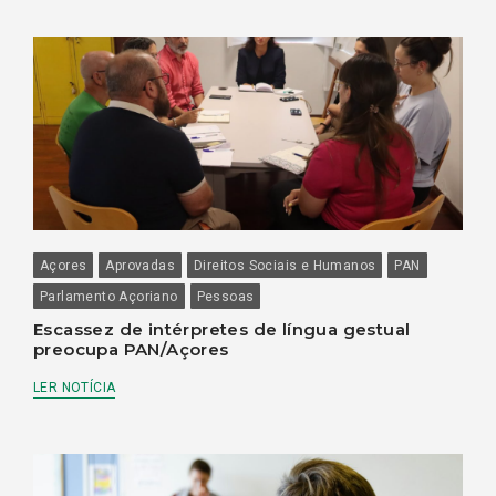
Açores
Aprovadas
Direitos Sociais e Humanos
PAN
Parlamento Açoriano
Pessoas
Escassez de intérpretes de língua gestual
preocupa PAN/Açores
LER NOTÍCIA