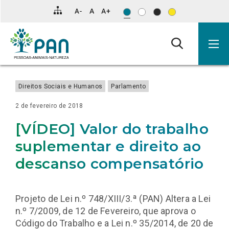
INFORMAÇÃO
NOTÍCIAS
Clique
SOBRE
SOBRE
SOBRE
SOBRE
SOBRE
SOBRE
SOBRE
SOBRE
SOBRE
SOBRE
SOBRE
RELACIONADA
ANIMAIS,
PSD
MENSAGEM
[VÍDEO]
RESUMO
ELEVAR
PAN
PAN
HDES: 300
ESCASSEZ
PAN/A QUER
para
INCÊNDIOS
E
DE
A
DA
O
LANÇA
QUER
MILHÕES
DE
SABER
saltar
E
LIMITES
ANO
MOÇÃO
PRIMEIRA
MAR
CAMPANHA
QUE
DE
INTÉRPRETES
ESTADO
para
PROTEÇÃO
DE
NOVO
DE
SESSÃO
DE
GOVERNO
ESPERANÇA, 600
DE
DE
o
CIVIL
PREÇOS
DO
“ESTRATÉGIA”
OUTDOORS
DEFENDA
MILHÕES
LÍNGUA
EXECUÇÃO
conteúdo
–
PAN
DO
EM
FIM
DE
GESTUAL
DA
RUI
CDS
TORNO
DO
REALIDADE
PREOCUPA PAN/AÇORES
BOLSA
principal
RIO
DAS
TRANSPORTE
DO
da
PRECISA
CAUSAS
DE
CUIDADOR
página.
DE
DO
ANIMAIS
EDUCACIONAL
Direitos Sociais e Humanos
Parlamento
SUPLEMENTOS
PARTIDO
VIVOS
PARA
COM
PARA
A
RECURSO
PAÍSES
2 de fevereiro de 2018
MEMÓRIA
À
TERCEIROS
INTELIGÊNCIA
[VÍDEO] Valor do trabalho
ARTIFICIAL
suplementar e direito ao
descanso compensatório
Projeto de Lei n.º 748/XIII/3.ª (PAN) Altera a Lei
n.º 7/2009, de 12 de Fevereiro, que aprova o
Código do Trabalho e a Lei n.º 35/2014, de 20 de