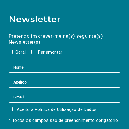
Newsletter
Preencha os campos abaixo para subscrever
Nome
Apelido
E-
mail
a(s) newsletter(s).
Pretendo inscrever-me na(s) seguinte(s)
Newsletter(s):
Geral
Parlamentar
Aceito a
Política de Utilização de Dados
.
* Todos os campos são de preenchimento obrigatório.