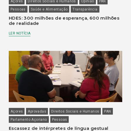
Açores
Direitos Sociais e Humanos
Opinião
PAN
Pessoas
Saúde e Alimentação
Transparência
HDES: 300 milhões de esperança, 600 milhões
de realidade
LER NOTÍCIA
Açores
Aprovadas
Direitos Sociais e Humanos
PAN
Parlamento Açoriano
Pessoas
Escassez de intérpretes de língua gestual