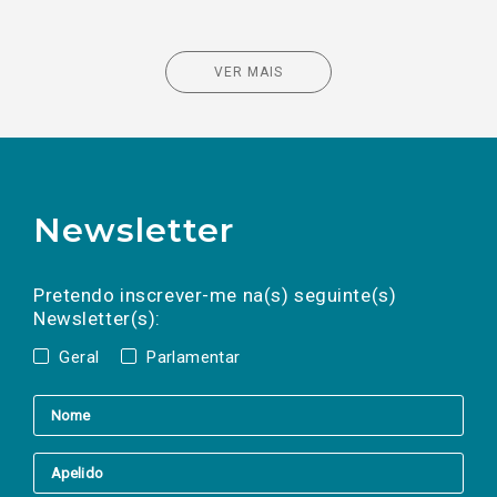
VER MAIS
Newsletter
Preencha os campos abaixo para subscrever
Nome
Apelido
E-
mail
a(s) newsletter(s).
Pretendo inscrever-me na(s) seguinte(s)
Newsletter(s):
Geral
Parlamentar