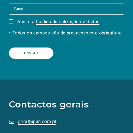
Aceito a
Política de Utilização de Dados
.
* Todos os campos são de preenchimento obrigatório.
(Os
links
para
as
Contactos gerais
redes
sociais
abrem
numa
geral@pan.com.pt
nova
aba.)