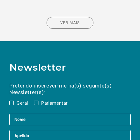
VER MAIS
Newsletter
Preencha os campos abaixo para subscrever
Nome
Apelido
E-
mail
a(s) newsletter(s).
Pretendo inscrever-me na(s) seguinte(s)
Newsletter(s):
Geral
Parlamentar