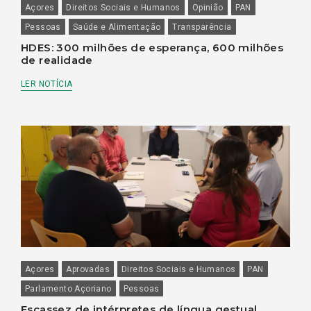
Açores
Direitos Sociais e Humanos
Opinião
PAN
Pessoas
Saúde e Alimentação
Transparência
HDES: 300 milhões de esperança, 600 milhões
de realidade
LER NOTÍCIA
Açores
Aprovadas
Direitos Sociais e Humanos
PAN
Parlamento Açoriano
Pessoas
Escassez de intérpretes de língua gestual