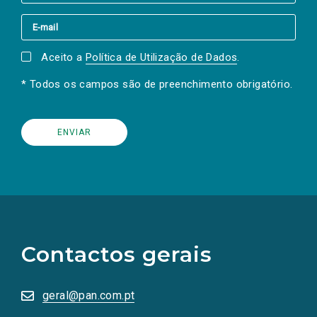
Aceito a
Política de Utilização de Dados
.
* Todos os campos são de preenchimento obrigatório.
(Os
links
para
as
Contactos gerais
redes
sociais
abrem
numa
geral@pan.com.pt
nova
aba.)