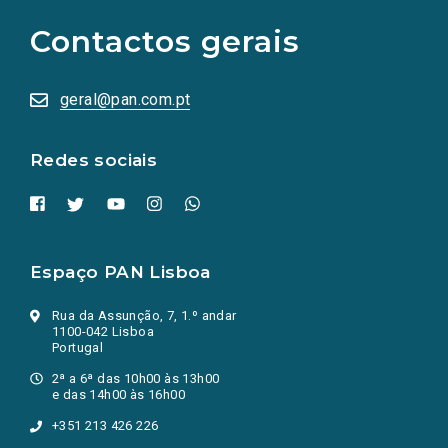
para
as
Contactos gerais
redes
sociais
abrem
numa
geral@pan.com.pt
nova
aba.)
Redes sociais
Espaço PAN Lisboa
Rua da Assunção, 7, 1.º andar
1100-042 Lisboa
Portugal
2ª a 6ª das 10h00 às 13h00
e das 14h00 às 16h00
+351 213 426 226