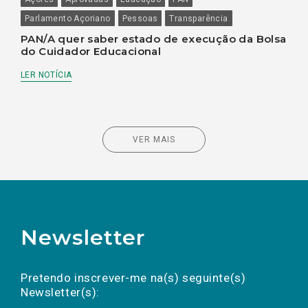
Parlamento Açoriano
Pessoas
Transparência
PAN/A quer saber estado de execução da Bolsa
do Cuidador Educacional
LER NOTÍCIA
VER MAIS
Newsletter
Preencha os campos abaixo para subscrever
Nome
Apelido
E-
mail
a(s) newsletter(s).
Pretendo inscrever-me na(s) seguinte(s)
Newsletter(s):