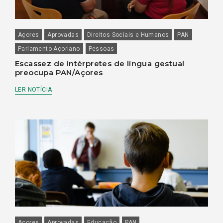
Açores
Aprovadas
Direitos Sociais e Humanos
PAN
Parlamento Açoriano
Pessoas
Escassez de intérpretes de língua gestual
preocupa PAN/Açores
LER NOTÍCIA
Açores
Aprovadas
Educação
PAN