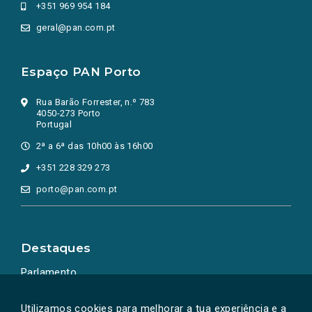
+351 969 954 184
geral@pan.com.pt
Espaço PAN Porto
Rua Barão Forrester, n.º 783
4050-273 Porto
Portugal
2ª a 6ª das 10h00 às 16h00
+351 228 329 273
porto@pan.com.pt
Destaques
Parlamento
Ação Política
Utilizamos cookies para melhorar a tua experiência e a