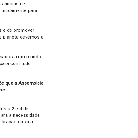
s animais de
s unicamente para
is e de promover
e planeta devemos a
essários a um mundo
 para com tudo
õe que a Assembleia
re:
dos a 2 e 4 de
para a necessidade
ebração da vida