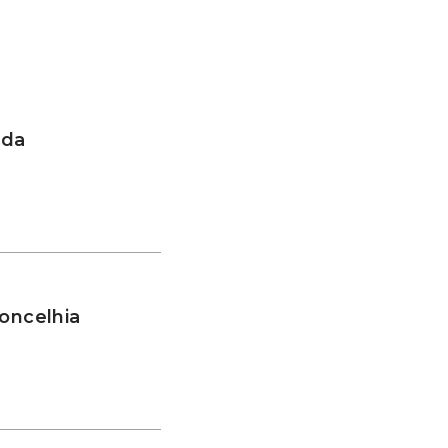
 da
oncelhia