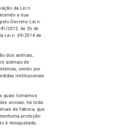
vação da Lei n.
hecendo a sua
pelo Decreto-Lei n.
 41/2013, de 26 de
a Lei n. 69/2014 de
ão dos animais,
dos animais de
sistemas, sendo por
didas institucionais
as quais tomamos
es sociais, há toda
mais de fábrica, que
u nenhuma proteção
ão é desajustada,