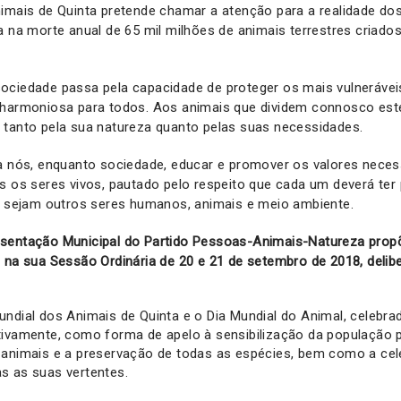
imais de Quinta pretende chamar a atenção para a realidade do
a na morte anual de 65 mil milhões de animais terrestres criado
ociedade passa pela capacidade de proteger os mais vulneráve
 harmoniosa para todos. Aos animais que dividem connosco est
 tanto pela sua natureza quanto pelas suas necessidades.
 a nós, enquanto sociedade, educar e promover os valores nec
s os seres vivos, pautado pelo respeito que cada um deverá ter
e, sejam outros seres humanos, animais e meio ambiente.
sentação Municipal do Partido Pessoas-Animais-Natureza prop
 na sua Sessão Ordinária de 20 e 21 de setembro de 2018, delibe
undial dos Animais de Quinta e o Dia Mundial do Animal, celebra
tivamente, como forma de apelo à sensibilização da população 
 animais e a preservação de todas as espécies, bem como a cel
s as suas vertentes.