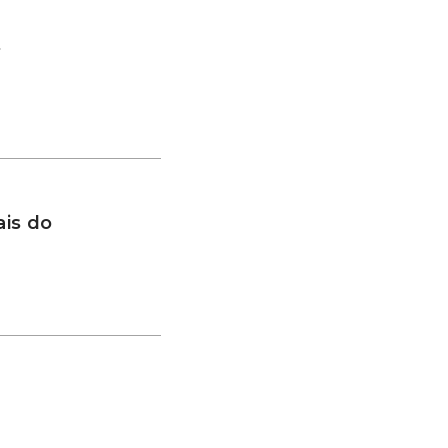
s
is do