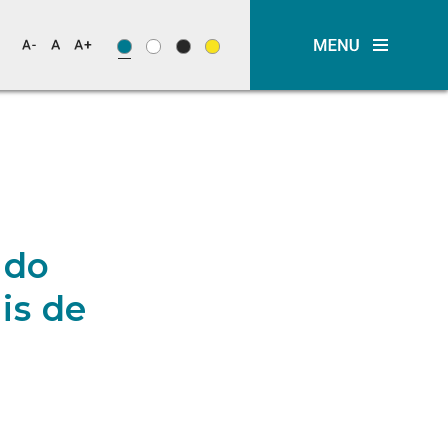
 do
is de