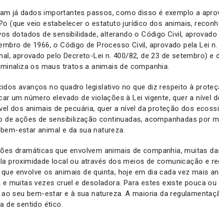
foram já dados importantes passos, como disso é exemplo a apro
o (que veio estabelecer o estatuto jurídico dos animais, recon
vos dotados de sensibilidade, alterando o Código Civil, aprovado 
embro de 1966, o Código de Processo Civil, aprovado pela Lei n.
nal, aprovado pelo Decreto-Lei n. 400/82, de 23 de setembro) e d
iminaliza os maus tratos a animais de companhia.
dos avanços no quadro legislativo no que diz respeito à proteç
car um número elevado de violações à Lei vigente, quer a nível 
vel dos animais de pecuária, quer a nível da proteção dos ecos
ão de ações de sensibilização continuadas, acompanhadas por me
bem-estar animal e da sua natureza.
ções dramáticas que envolvem animais de companhia, muitas d
la proximidade local ou através dos meios de comunicação e red
ue envolve os animais de quinta, hoje em dia cada vez mais ani
a e muitas vezes cruel e desoladora. Para estes existe pouca o
a ao seu bem-estar e à sua natureza. A maioria da regulamentaç
a de sentido ético.