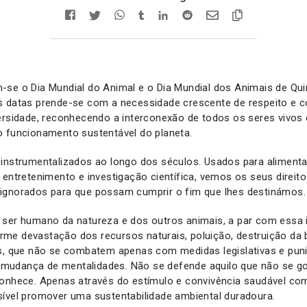
se o Dia Mundial do Animal e o Dia Mundial dos Animais de Qui
s datas prende-se com a necessidade crescente de respeito e 
ersidade, reconhecendo a interconexão de todos os seres vivos 
o funcionamento sustentável do planeta.
instrumentalizados ao longo dos séculos. Usados para alimenta
 entretenimento e investigação científica, vemos os seus direit
ignorados para que possam cumprir o fim que lhes destinámos.
 ser humano da natureza e dos outros animais, a par com essa 
me devastação dos recursos naturais, poluição, destruição da b
as, que não se combatem apenas com medidas legislativas e pun
udança de mentalidades. Não se defende aquilo que não se go
conhece. Apenas através do estímulo e convivência saudável co
sível promover uma sustentabilidade ambiental duradoura.