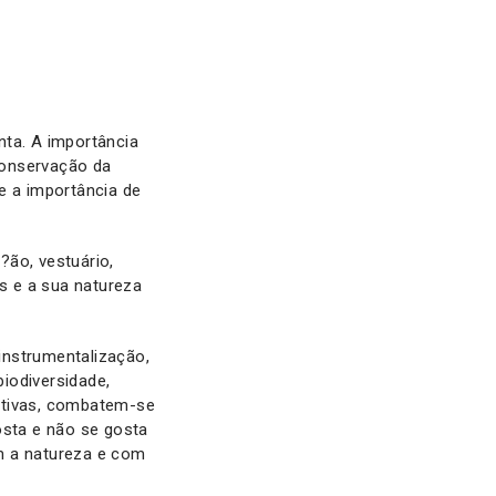
nta. A importância
conservação da
e a importância de
?ão, vestuário,
os e a sua natureza
instrumentalização,
iodiversidade,
itivas, combatem-se
sta e não se gosta
m a natureza e com