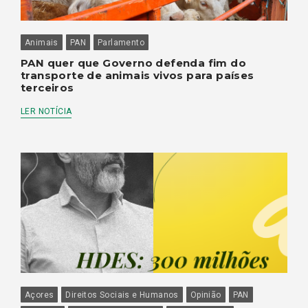
Animais
PAN
Parlamento
PAN quer que Governo defenda fim do
transporte de animais vivos para países
terceiros
LER NOTÍCIA
Açores
Direitos Sociais e Humanos
Opinião
PAN