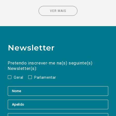
VER MAIS
Newsletter
Preencha os campos abaixo para subscrever
Nome
Apelido
E-
mail
a(s) newsletter(s).
Pretendo inscrever-me na(s) seguinte(s)
Newsletter(s):
Geral
Parlamentar