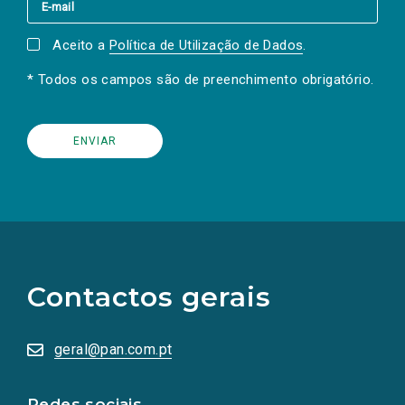
Aceito a
Política de Utilização de Dados
.
* Todos os campos são de preenchimento obrigatório.
(Os
links
para
as
Contactos gerais
redes
sociais
abrem
numa
geral@pan.com.pt
nova
aba.)
Redes sociais