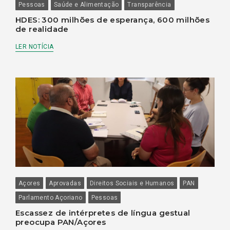
Pessoas
Saúde e Alimentação
Transparência
HDES: 300 milhões de esperança, 600 milhões
de realidade
LER NOTÍCIA
Açores
Aprovadas
Direitos Sociais e Humanos
PAN
Parlamento Açoriano
Pessoas
Escassez de intérpretes de língua gestual
preocupa PAN/Açores