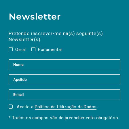
Newsletter
Preencha os campos abaixo para subscrever
Nome
Apelido
E-
mail
a(s) newsletter(s).
Pretendo inscrever-me na(s) seguinte(s)
Newsletter(s):
Geral
Parlamentar
Aceito a
Política de Utilização de Dados
.
* Todos os campos são de preenchimento obrigatório.