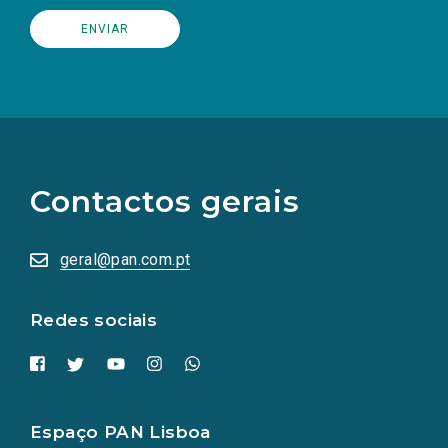
(Os
links
para
as
Contactos gerais
redes
sociais
abrem
numa
geral@pan.com.pt
nova
aba.)
Redes sociais
Espaço PAN Lisboa