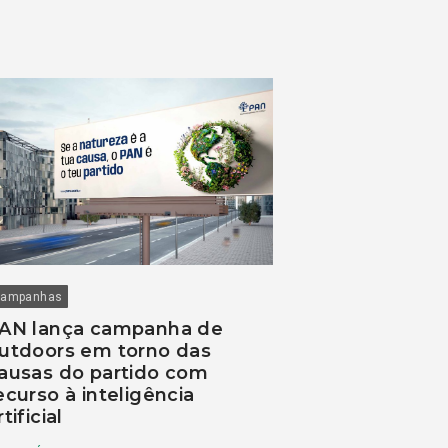
ampanhas
AN lança campanha de
utdoors em torno das
ausas do partido com
ecurso à inteligência
rtificial