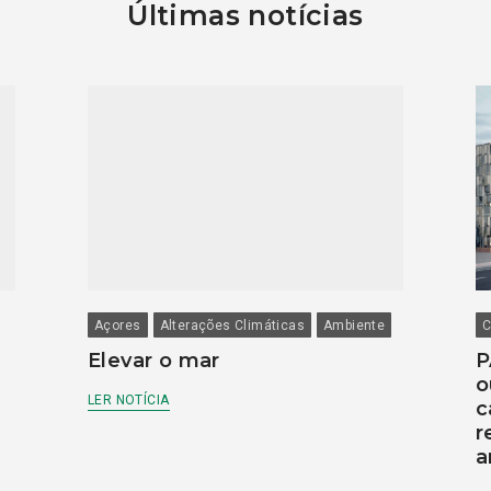
Últimas notícias
Açores
Alterações Climáticas
Ambiente
C
Elevar o mar
P
o
LER NOTÍCIA
c
r
a