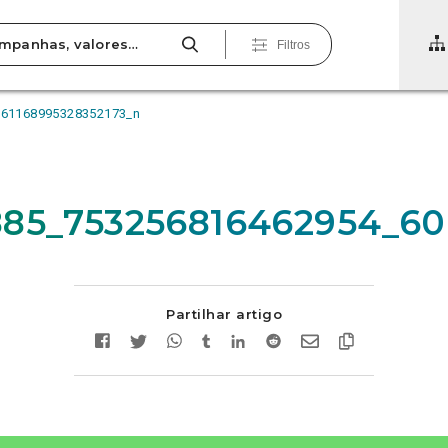
Filtros
061168995328352173_n
85_753256816462954_60
Partilhar artigo