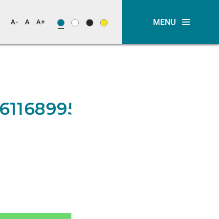
61168995328352173_n