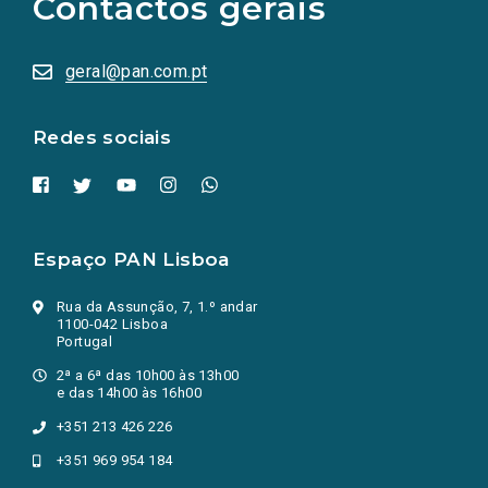
Contactos gerais
redes
sociais
abrem
numa
geral@pan.com.pt
nova
aba.)
Redes sociais
Espaço PAN Lisboa
Rua da Assunção, 7, 1.º andar
1100-042 Lisboa
Portugal
2ª a 6ª das 10h00 às 13h00
e das 14h00 às 16h00
+351 213 426 226
+351 969 954 184