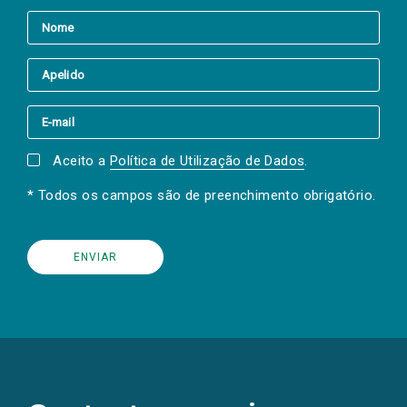
Aceito a
Política de Utilização de Dados
.
* Todos os campos são de preenchimento obrigatório.
(Os
links
para
as