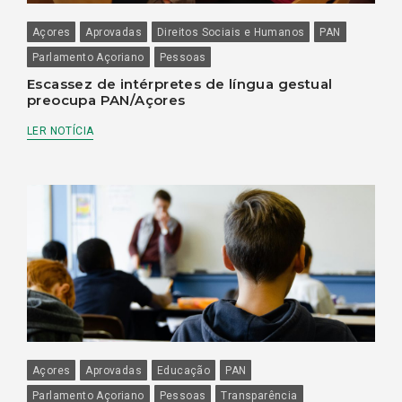
Açores
Aprovadas
Direitos Sociais e Humanos
PAN
Parlamento Açoriano
Pessoas
Escassez de intérpretes de língua gestual
preocupa PAN/Açores
LER NOTÍCIA
Açores
Aprovadas
Educação
PAN
Parlamento Açoriano
Pessoas
Transparência