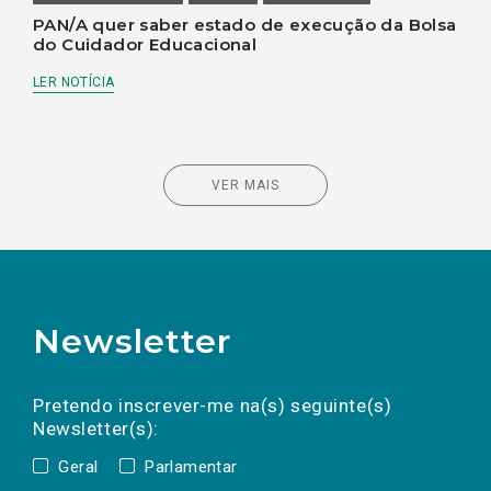
PAN/A quer saber estado de execução da Bolsa
do Cuidador Educacional
LER NOTÍCIA
VER MAIS
Newsletter
Preencha os campos abaixo para subscrever
Nome
Apelido
E-
mail
a(s) newsletter(s).
Pretendo inscrever-me na(s) seguinte(s)
Newsletter(s):
Geral
Parlamentar