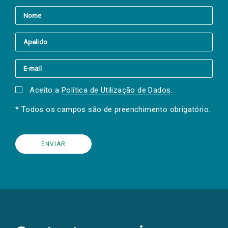
Aceito a
Política de Utilização de Dados
.
* Todos os campos são de preenchimento obrigatório.
(Os
links
para
as