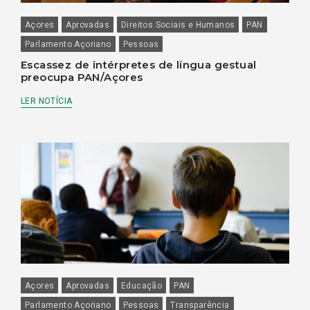
Açores
Aprovadas
Direitos Sociais e Humanos
PAN
Parlamento Açoriano
Pessoas
Escassez de intérpretes de língua gestual
preocupa PAN/Açores
LER NOTÍCIA
Açores
Aprovadas
Educação
PAN
Parlamento Açoriano
Pessoas
Transparência