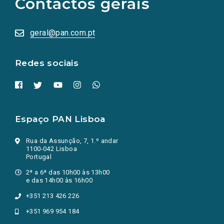
Contactos gerais
redes
sociais
abrem
numa
geral@pan.com.pt
nova
aba.)
Redes sociais
Espaço PAN Lisboa
Rua da Assunção, 7, 1.º andar
1100-042 Lisboa
Portugal
2ª a 6ª das 10h00 às 13h00
e das 14h00 às 16h00
+351 213 426 226
+351 969 954 184