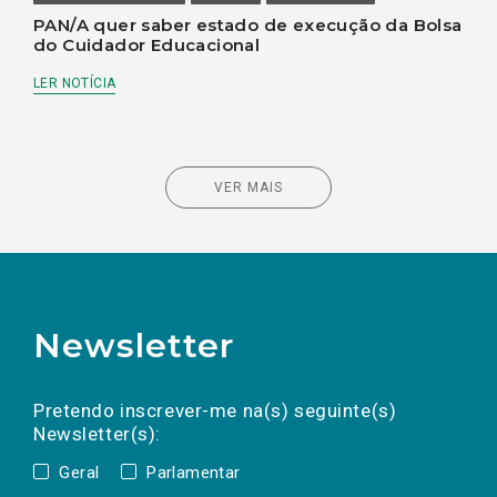
PAN/A quer saber estado de execução da Bolsa
do Cuidador Educacional
LER NOTÍCIA
VER MAIS
Newsletter
Preencha os campos abaixo para subscrever
Nome
Apelido
E-
mail
a(s) newsletter(s).
Pretendo inscrever-me na(s) seguinte(s)
Newsletter(s):
Geral
Parlamentar