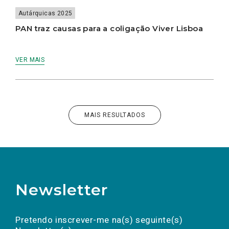
Autárquicas 2025
PAN traz causas para a coligação Viver Lisboa
VER MAIS
MAIS RESULTADOS
Newsletter
Preencha os campos abaixo para subscrever
Nome
Apelido
E-
mail
a(s) newsletter(s).
Pretendo inscrever-me na(s) seguinte(s)