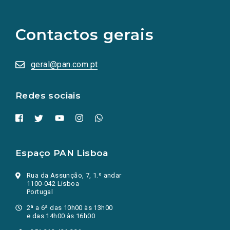
links
para
as
Contactos gerais
redes
sociais
abrem
numa
geral@pan.com.pt
nova
aba.)
Redes sociais
Espaço PAN Lisboa
Rua da Assunção, 7, 1.º andar
1100-042 Lisboa
Portugal
2ª a 6ª das 10h00 às 13h00
e das 14h00 às 16h00