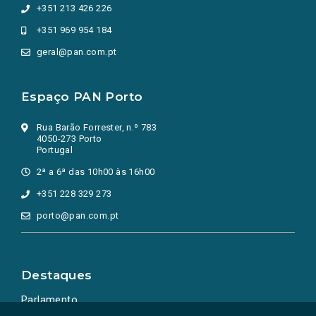
+351 213 426 226
+351 969 954 184
geral@pan.com.pt
Espaço PAN Porto
Rua Barão Forrester, n.º 783
4050-273 Porto
Portugal
2ª a 6ª das 10h00 às 16h00
+351 228 329 273
porto@pan.com.pt
Destaques
Parlamento