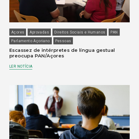
Açores
Aprovadas
Direitos Sociais e Humanos
PAN
Parlamento Açoriano
Pessoas
Escassez de intérpretes de língua gestual
preocupa PAN/Açores
LER NOTÍCIA