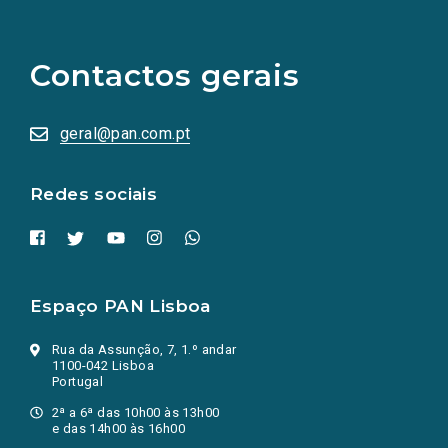
(Os
links
para
as
Contactos gerais
redes
sociais
abrem
numa
geral@pan.com.pt
nova
aba.)
Redes sociais
Espaço PAN Lisboa
Rua da Assunção, 7, 1.º andar
1100-042 Lisboa
Portugal
2ª a 6ª das 10h00 às 13h00
e das 14h00 às 16h00