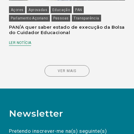
Açores
Aprovadas
Educação
PAN
Parlamento Açoriano
Pessoas
Transparência
PAN/A quer saber estado de execução da Bolsa
do Cuidador Educacional
LER NOTÍCIA
VER MAIS
Newsletter
Preencha os campos abaixo para subscrever
Nome
Apelido
E-
mail
a(s) newsletter(s).
Pretendo inscrever-me na(s) seguinte(s)