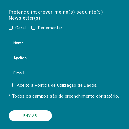
Preencha os campos abaixo para subscrever
Nome
Apelido
E-
mail
a(s) newsletter(s).
Pretendo inscrever-me na(s) seguinte(s)
Newsletter(s):
Geral
Parlamentar
Aceito a
Política de Utilização de Dados
.
* Todos os campos são de preenchimento obrigatório.