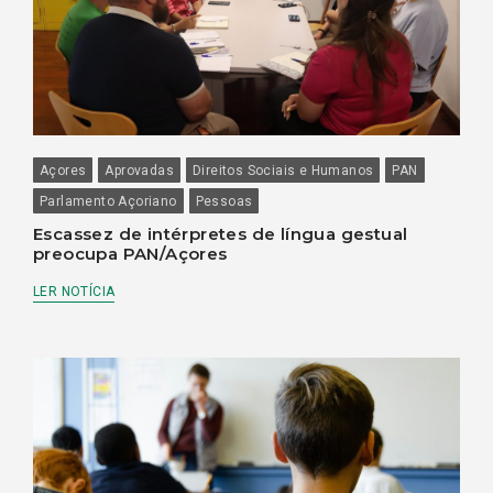
Açores
Aprovadas
Direitos Sociais e Humanos
PAN
Parlamento Açoriano
Pessoas
Escassez de intérpretes de língua gestual
preocupa PAN/Açores
LER NOTÍCIA