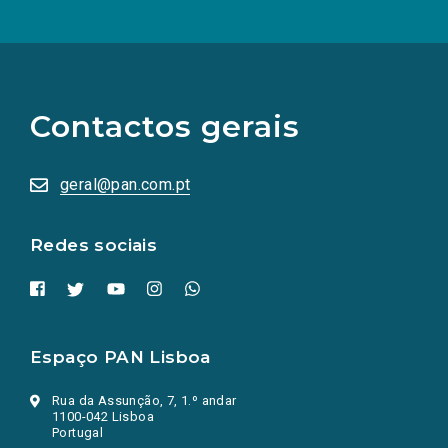
(Os
links
para
as
Contactos gerais
redes
sociais
abrem
numa
geral@pan.com.pt
nova
aba.)
Redes sociais
Espaço PAN Lisboa
Rua da Assunção, 7, 1.º andar
1100-042 Lisboa
Portugal