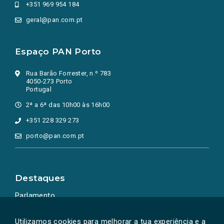
+351 969 954 184
geral@pan.com.pt
Espaço PAN Porto
Rua Barão Forrester, n.º 783
4050-273 Porto
Portugal
2ª a 6ª das 10h00 às 16h00
+351 228 329 273
porto@pan.com.pt
Destaques
Parlamento
Ação Política
Utilizamos cookies para melhorar a tua experiência e a