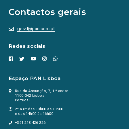
para
as
Contactos gerais
redes
sociais
abrem
numa
geral@pan.com.pt
nova
aba.)
Redes sociais
Espaço PAN Lisboa
Rua da Assunção, 7, 1.º andar
1100-042 Lisboa
Portugal
2ª a 6ª das 10h00 às 13h00
e das 14h00 às 16h00
+351 213 426 226