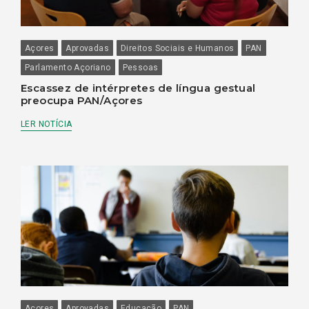
Açores
Aprovadas
Direitos Sociais e Humanos
PAN
Parlamento Açoriano
Pessoas
Escassez de intérpretes de língua gestual
preocupa PAN/Açores
LER NOTÍCIA
Açores
Aprovadas
Educação
PAN