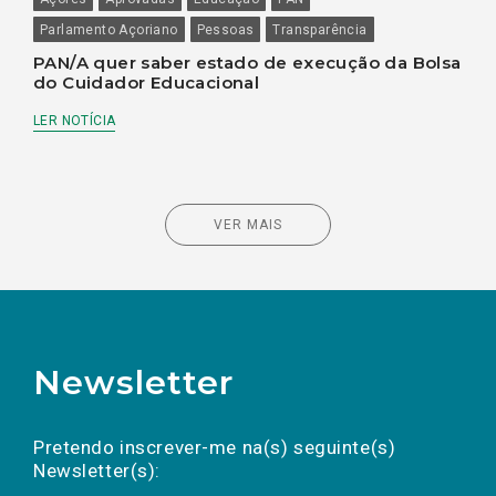
Parlamento Açoriano
Pessoas
Transparência
PAN/A quer saber estado de execução da Bolsa
do Cuidador Educacional
LER NOTÍCIA
VER MAIS
Newsletter
Preencha os campos abaixo para subscrever
Nome
Apelido
E-
mail
a(s) newsletter(s).
Pretendo inscrever-me na(s) seguinte(s)
Newsletter(s):