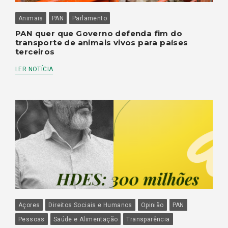
Animais
PAN
Parlamento
PAN quer que Governo defenda fim do
transporte de animais vivos para países
terceiros
LER NOTÍCIA
Açores
Direitos Sociais e Humanos
Opinião
PAN
Pessoas
Saúde e Alimentação
Transparência