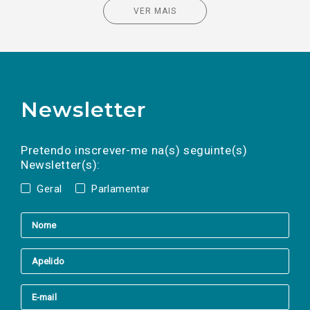
VER MAIS
Newsletter
Preencha os campos abaixo para subscrever
Nome
Apelido
E-
mail
a(s) newsletter(s).
Pretendo inscrever-me na(s) seguinte(s)
Newsletter(s):
Geral
Parlamentar