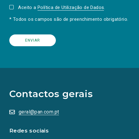
Aceito a
Política de Utilização de Dados
.
* Todos os campos são de preenchimento obrigatório.
(Os
links
para
as
Contactos gerais
redes
sociais
abrem
numa
geral@pan.com.pt
nova
aba.)
Redes sociais