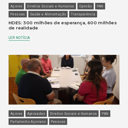
Açores
Direitos Sociais e Humanos
Opinião
PAN
Pessoas
Saúde e Alimentação
Transparência
HDES: 300 milhões de esperança, 600 milhões
de realidade
LER NOTÍCIA
Açores
Aprovadas
Direitos Sociais e Humanos
PAN
Parlamento Açoriano
Pessoas