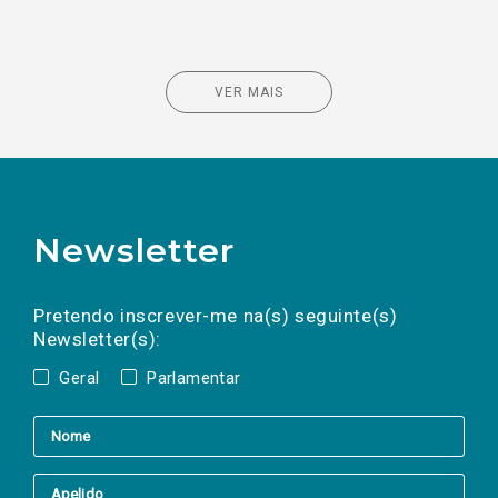
VER MAIS
Newsletter
Preencha os campos abaixo para subscrever
Nome
Apelido
E-
mail
a(s) newsletter(s).
Pretendo inscrever-me na(s) seguinte(s)
Newsletter(s):
Geral
Parlamentar