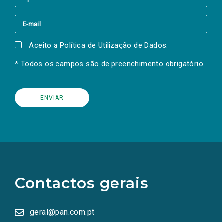
Aceito a
Política de Utilização de Dados
.
* Todos os campos são de preenchimento obrigatório.
(Os
links
para
as
Contactos gerais
redes
sociais
abrem
numa
geral@pan.com.pt
nova