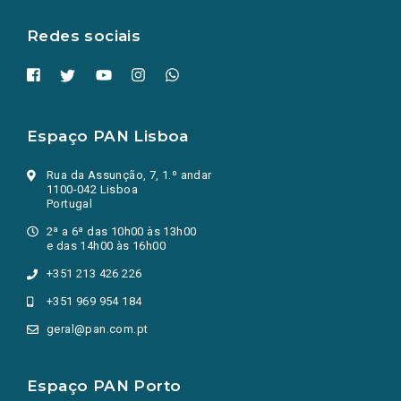
aba.)
Redes sociais
Espaço PAN Lisboa
Rua da Assunção, 7, 1.º andar
1100-042 Lisboa
Portugal
2ª a 6ª das 10h00 às 13h00
e das 14h00 às 16h00
+351 213 426 226
+351 969 954 184
geral@pan.com.pt
Espaço PAN Porto