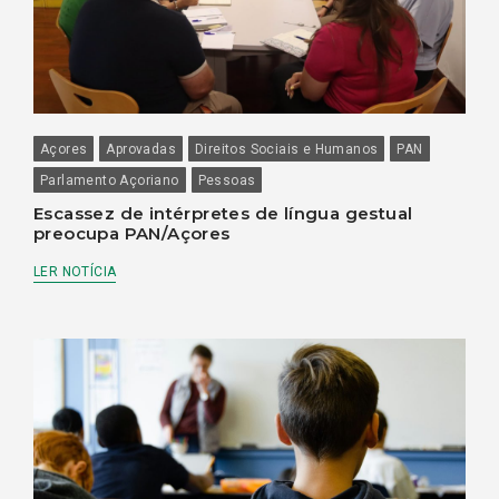
Açores
Aprovadas
Direitos Sociais e Humanos
PAN
Parlamento Açoriano
Pessoas
Escassez de intérpretes de língua gestual
preocupa PAN/Açores
LER NOTÍCIA