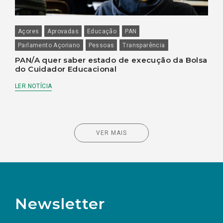
Açores
Aprovadas
Educação
PAN
Parlamento Açoriano
Pessoas
Transparência
PAN/A quer saber estado de execução da Bolsa
do Cuidador Educacional
LER NOTÍCIA
VER MAIS
Newsletter
Preencha os campos abaixo para subscrever
Nome
Apelido
E-