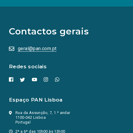
(Os
links
para
as
Contactos gerais
redes
sociais
abrem
numa
geral@pan.com.pt
nova
aba.)
Redes sociais
Espaço PAN Lisboa
Rua da Assunção, 7, 1.º andar
1100-042 Lisboa
Portugal
2ª a 6ª das 10h00 às 13h00