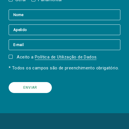
Aceito a
Política de Utilização de Dados
.
* Todos os campos são de preenchimento obrigatório.
(Os
links
para