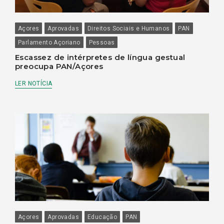
Açores
Aprovadas
Direitos Sociais e Humanos
PAN
Parlamento Açoriano
Pessoas
Escassez de intérpretes de língua gestual
preocupa PAN/Açores
LER NOTÍCIA
Açores
Aprovadas
Educação
PAN