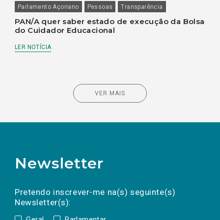
Parlamento Açoriano
Pessoas
Transparência
PAN/A quer saber estado de execução da Bolsa
do Cuidador Educacional
LER NOTÍCIA
VER MAIS
Newsletter
Preencha os campos abaixo para subscrever
Nome
Apelido
E-
mail
a(s) newsletter(s).
Pretendo inscrever-me na(s) seguinte(s)
Newsletter(s):
Geral
Parlamentar