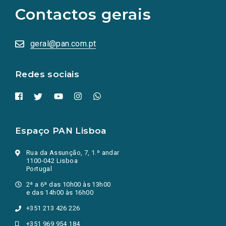
as
Contactos gerais
redes
sociais
abrem
numa
geral@pan.com.pt
nova
aba.)
Redes sociais
Espaço PAN Lisboa
Rua da Assunção, 7, 1.º andar
1100-042 Lisboa
Portugal
2ª a 6ª das 10h00 às 13h00
e das 14h00 às 16h00
+351 213 426 226
+351 969 954 184