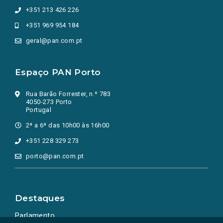
+351 213 426 226
+351 969 954 184
geral@pan.com.pt
Espaço PAN Porto
Rua Barão Forrester, n.º 783
4050-273 Porto
Portugal
2ª a 6ª das 10h00 às 16h00
+351 228 329 273
porto@pan.com.pt
Destaques
Parlamento