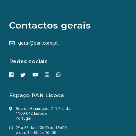
(Os
links
para
as
Contactos gerais
redes
sociais
abrem
numa
geral@pan.com.pt
nova
aba.)
Redes sociais
Espaço PAN Lisboa
Rua da Assunção, 7, 1.º andar
1100-042 Lisboa
Portugal
2ª a 6ª das 10h00 às 13h00
e das 14h00 às 16h00