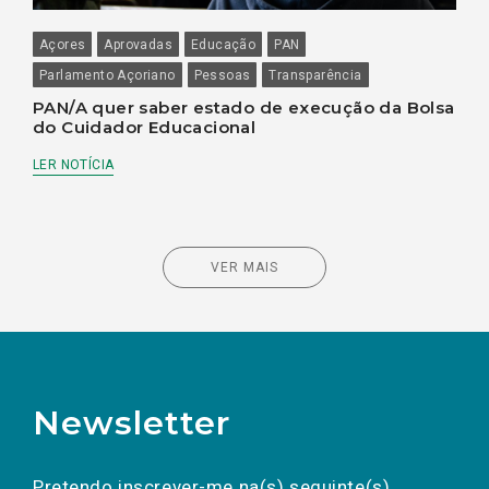
Açores
Aprovadas
Educação
PAN
Parlamento Açoriano
Pessoas
Transparência
PAN/A quer saber estado de execução da Bolsa
do Cuidador Educacional
LER NOTÍCIA
VER MAIS
Newsletter
Preencha os campos abaixo para subscrever
Nome
Apelido
E-
mail
a(s) newsletter(s).
Pretendo inscrever-me na(s) seguinte(s)