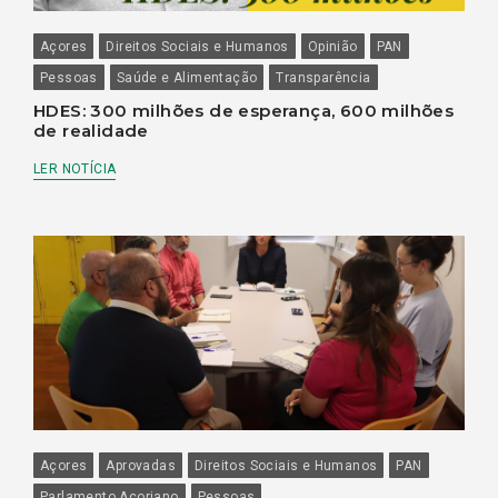
Açores
Direitos Sociais e Humanos
Opinião
PAN
Pessoas
Saúde e Alimentação
Transparência
HDES: 300 milhões de esperança, 600 milhões
de realidade
LER NOTÍCIA
Açores
Aprovadas
Direitos Sociais e Humanos
PAN
Parlamento Açoriano
Pessoas