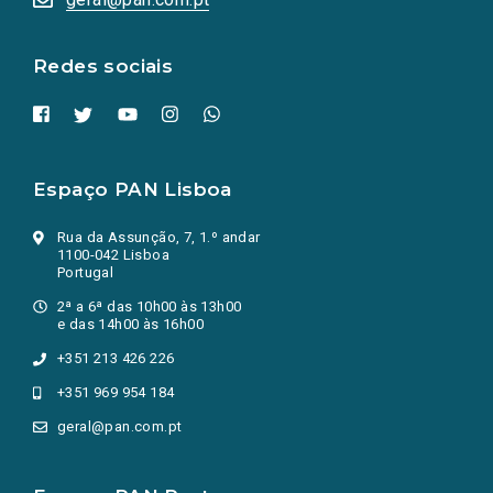
nova
aba.)
Redes sociais
Espaço PAN Lisboa
Rua da Assunção, 7, 1.º andar
1100-042 Lisboa
Portugal
2ª a 6ª das 10h00 às 13h00
e das 14h00 às 16h00
+351 213 426 226
+351 969 954 184
geral@pan.com.pt