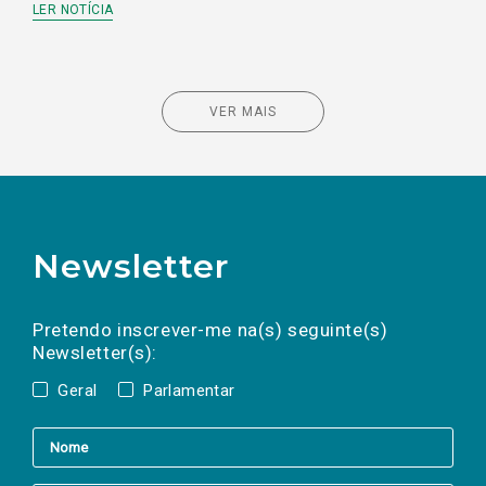
LER NOTÍCIA
VER MAIS
Newsletter
Preencha os campos abaixo para subscrever
Nome
Apelido
E-
mail
a(s) newsletter(s).
Pretendo inscrever-me na(s) seguinte(s)
Newsletter(s):
Geral
Parlamentar