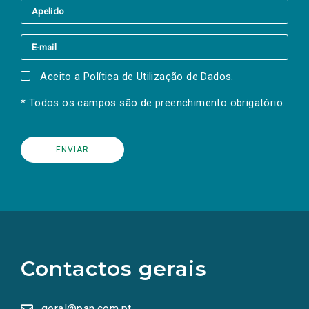
Aceito a
Política de Utilização de Dados
.
* Todos os campos são de preenchimento obrigatório.
(Os
links
para
as
Contactos gerais
redes
sociais
abrem
numa
geral@pan.com.pt