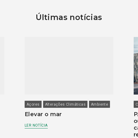
Últimas notícias
Açores
Alterações Climáticas
Ambiente
C
Elevar o mar
P
o
LER NOTÍCIA
c
r