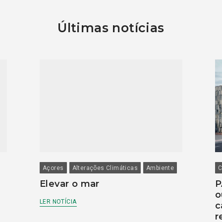
Últimas notícias
Açores
Alterações Climáticas
Ambiente
C
Elevar o mar
P
o
LER NOTÍCIA
c
r