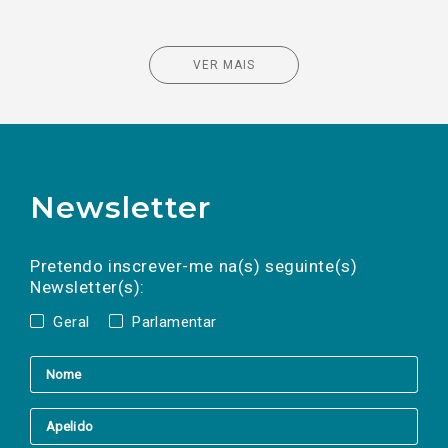
VER MAIS
Newsletter
Preencha os campos abaixo para subscrever
Nome
Apelido
E-
mail
a(s) newsletter(s).
Pretendo inscrever-me na(s) seguinte(s)
Newsletter(s):
Geral
Parlamentar