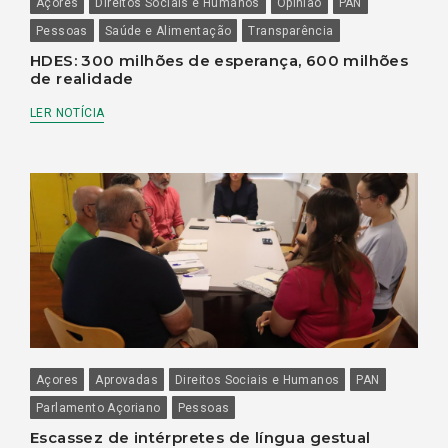
Açores
Direitos Sociais e Humanos
Opinião
PAN
Pessoas
Saúde e Alimentação
Transparência
HDES: 300 milhões de esperança, 600 milhões
de realidade
LER NOTÍCIA
Açores
Aprovadas
Direitos Sociais e Humanos
PAN
Parlamento Açoriano
Pessoas
Escassez de intérpretes de língua gestual