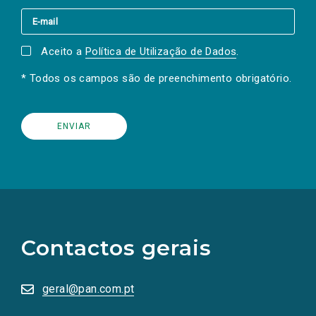
Aceito a
Política de Utilização de Dados
.
* Todos os campos são de preenchimento obrigatório.
(Os
links
para
as
Contactos gerais
redes
sociais
abrem
numa
geral@pan.com.pt
nova
aba.)