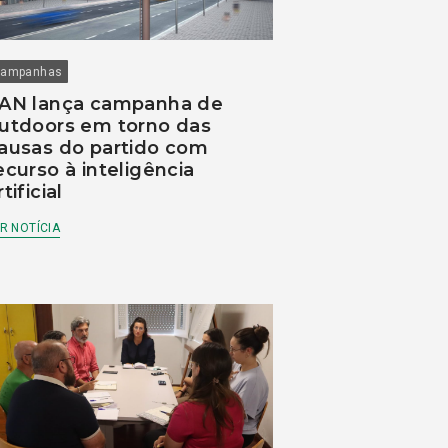
ampanhas
AN lança campanha de
utdoors em torno das
ausas do partido com
ecurso à inteligência
rtificial
R NOTÍCIA