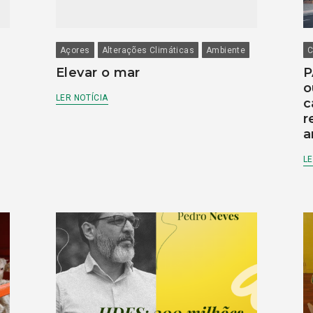
Açores
Alterações Climáticas
Ambiente
C
Elevar o mar
P
o
LER NOTÍCIA
c
r
a
LE