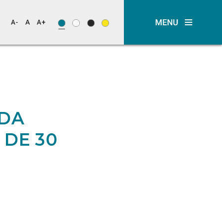
 DA
 DE 30