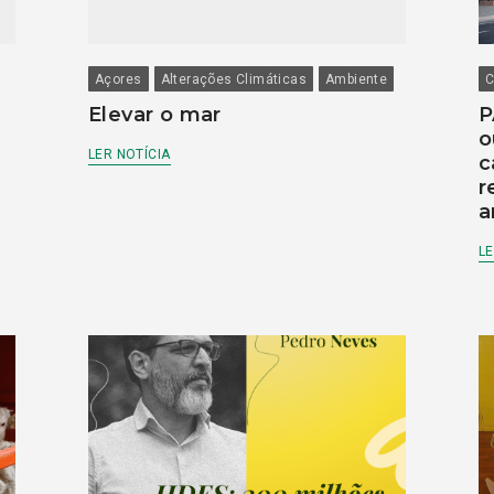
Açores
Alterações Climáticas
Ambiente
C
Elevar o mar
P
o
LER NOTÍCIA
c
r
a
LE