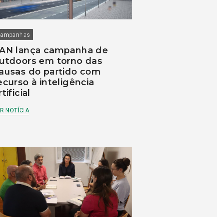
ampanhas
AN lança campanha de
utdoors em torno das
ausas do partido com
ecurso à inteligência
rtificial
R NOTÍCIA