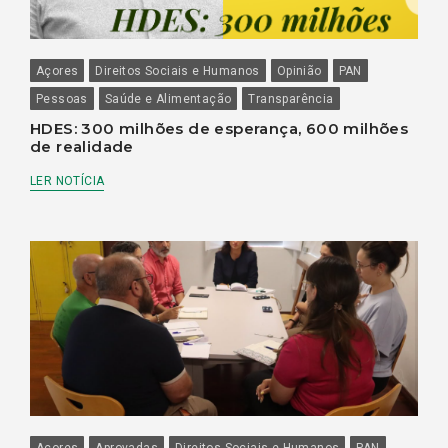
Açores
Direitos Sociais e Humanos
Opinião
PAN
Pessoas
Saúde e Alimentação
Transparência
HDES: 300 milhões de esperança, 600 milhões
de realidade
LER NOTÍCIA
Açores
Aprovadas
Direitos Sociais e Humanos
PAN