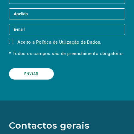
Aceito a
Política de Utilização de Dados
.
* Todos os campos são de preenchimento obrigatório.
(Os
links
para
as
Contactos gerais
redes
sociais