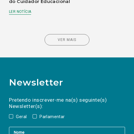
do Cuidador Educacional
LER NOTÍCIA
VER MAIS
Newsletter
Preencha os campos abaixo para subscrever
Nome
Apelido
E-
mail
a(s) newsletter(s).
Pretendo inscrever-me na(s) seguinte(s)
Newsletter(s):
Geral
Parlamentar