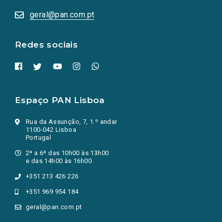
abrem
numa
geral@pan.com.pt
nova
aba.)
Redes sociais
Espaço PAN Lisboa
Rua da Assunção, 7, 1.º andar
1100-042 Lisboa
Portugal
2ª a 6ª das 10h00 às 13h00
e das 14h00 às 16h00
+351 213 426 226
+351 969 954 184
geral@pan.com.pt