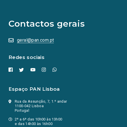
(Os
links
para
as
Contactos gerais
redes
sociais
abrem
numa
geral@pan.com.pt
nova
aba.)
Redes sociais
Espaço PAN Lisboa
Rua da Assunção, 7, 1.º andar
1100-042 Lisboa
Portugal
2ª a 6ª das 10h00 às 13h00
e das 14h00 às 16h00