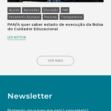
Açores
Aprovadas
Educação
PAN
Parlamento Açoriano
Pessoas
Transparência
PAN/A quer saber estado de execução da Bolsa
do Cuidador Educacional
LER NOTÍCIA
VER MAIS
Newsletter
Preencha os campos abaixo para subscrever
Nome
Apelido
E-
mail
a(s) newsletter(s).
Pretendo inscrever-me na(s) seguinte(s)