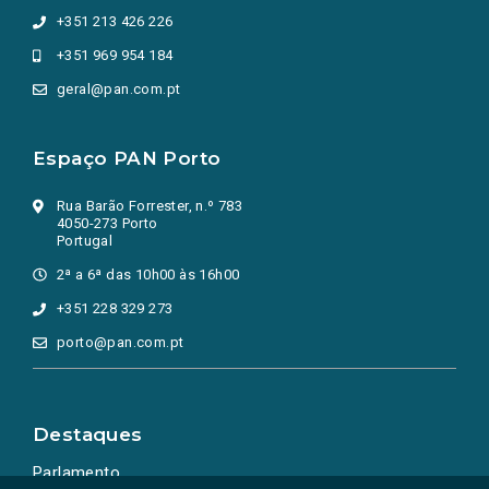
+351 213 426 226
+351 969 954 184
geral@pan.com.pt
Espaço PAN Porto
Rua Barão Forrester, n.º 783
4050-273 Porto
Portugal
2ª a 6ª das 10h00 às 16h00
+351 228 329 273
porto@pan.com.pt
Destaques
Parlamento