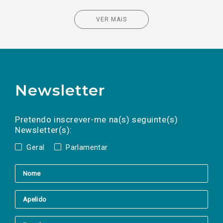
VER MAIS
Newsletter
Preencha os campos abaixo para subscrever
Nome
Apelido
E-
mail
a(s) newsletter(s).
Pretendo inscrever-me na(s) seguinte(s)
Newsletter(s):
Geral
Parlamentar