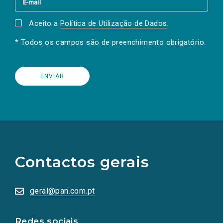
Aceito a
Política de Utilização de Dados
.
* Todos os campos são de preenchimento obrigatório.
(Os
links
para
as
Contactos gerais
redes
sociais
abrem
numa
geral@pan.com.pt
nova
aba.)
Redes sociais