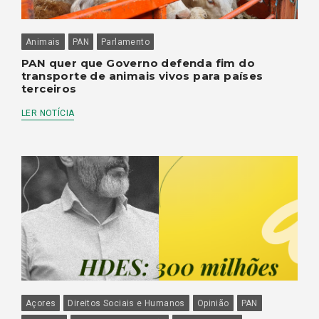
Animais
PAN
Parlamento
PAN quer que Governo defenda fim do
transporte de animais vivos para países
terceiros
LER NOTÍCIA
Açores
Direitos Sociais e Humanos
Opinião
PAN