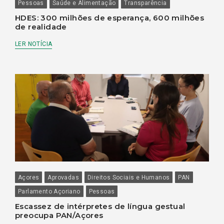
Pessoas
Saúde e Alimentação
Transparência
HDES: 300 milhões de esperança, 600 milhões
de realidade
LER NOTÍCIA
Açores
Aprovadas
Direitos Sociais e Humanos
PAN
Parlamento Açoriano
Pessoas
Escassez de intérpretes de língua gestual
preocupa PAN/Açores