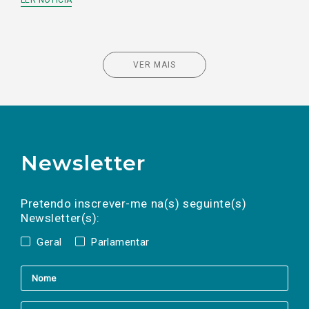
LER NOTÍCIA
VER MAIS
Newsletter
Preencha os campos abaixo para subscrever
Nome
Apelido
E-
mail
a(s) newsletter(s).
Pretendo inscrever-me na(s) seguinte(s)
Newsletter(s):
Geral
Parlamentar