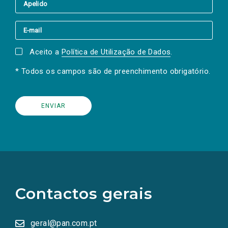
Aceito a
Política de Utilização de Dados
.
* Todos os campos são de preenchimento obrigatório.
(Os
links
para
as
Contactos gerais
redes
sociais
abrem
numa
geral@pan.com.pt