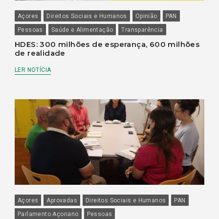
Açores
Direitos Sociais e Humanos
Opinião
PAN
Pessoas
Saúde e Alimentação
Transparência
HDES: 300 milhões de esperança, 600 milhões
de realidade
LER NOTÍCIA
Açores
Aprovadas
Direitos Sociais e Humanos
PAN
Parlamento Açoriano
Pessoas