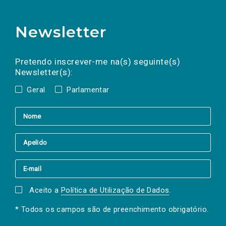
Newsletter
Preencha os campos abaixo para subscrever
Nome
Apelido
E-
mail
a(s) newsletter(s).
Pretendo inscrever-me na(s) seguinte(s)
Newsletter(s):
Geral
Parlamentar
Aceito a
Política de Utilização de Dados
.
* Todos os campos são de preenchimento obrigatório.