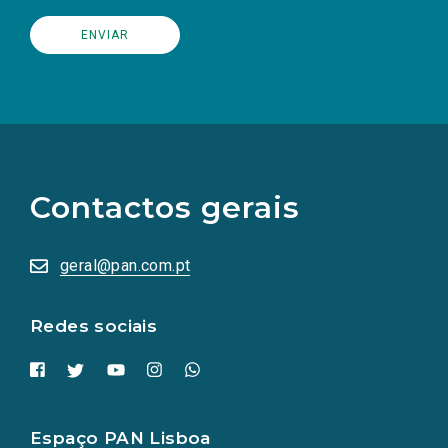
(Os
links
para
as
Contactos gerais
redes
sociais
abrem
numa
geral@pan.com.pt
nova
aba.)
Redes sociais
Espaço PAN Lisboa