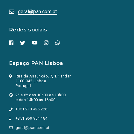
abrem
numa
geral@pan.com.pt
nova
aba.)
Redes sociais
Espaço PAN Lisboa
Rua da Assunção, 7, 1.º andar
1100-042 Lisboa
Portugal
2ª a 6ª das 10h00 às 13h00
e das 14h00 às 16h00
+351 213 426 226
+351 969 954 184
geral@pan.com.pt