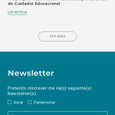
do Cuidador Educacional
LER NOTÍCIA
VER MAIS
Newsletter
Preencha os campos abaixo para subscrever
Nome
Apelido
E-
mail
a(s) newsletter(s).
Pretendo inscrever-me na(s) seguinte(s)
Newsletter(s):
Geral
Parlamentar