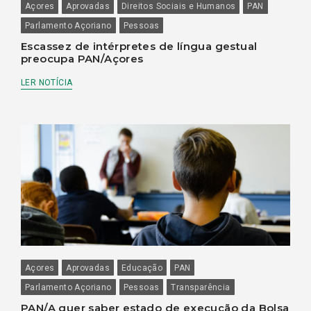
Açores
Aprovadas
Direitos Sociais e Humanos
PAN
Parlamento Açoriano
Pessoas
Escassez de intérpretes de língua gestual
preocupa PAN/Açores
LER NOTÍCIA
Açores
Aprovadas
Educação
PAN
Parlamento Açoriano
Pessoas
Transparência
PAN/A quer saber estado de execução da Bolsa