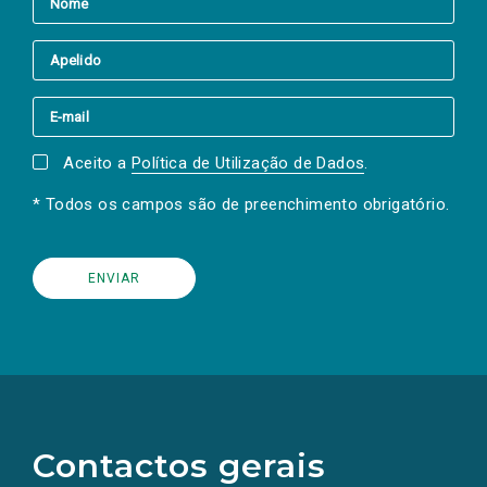
Aceito a
Política de Utilização de Dados
.
* Todos os campos são de preenchimento obrigatório.
(Os
links
para
as
Contactos gerais
redes
sociais