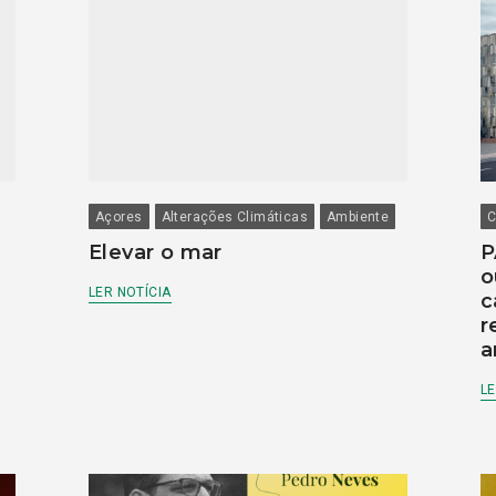
Açores
Alterações Climáticas
Ambiente
C
Elevar o mar
P
o
LER NOTÍCIA
c
r
a
LE