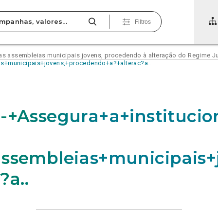
Filtros
das assembleias municipais jovens, procedendo à alteração do Regime Ju
s+municipais+jovens,+procedendo+a?+alterac?a..
-+Assegura+a+institucio
ssembleias+municipais+
?a..