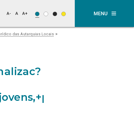
rídico das Autarquias Locais
nalizac?
jovens,+procedendo+a?