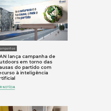
ampanhas
AN lança campanha de
utdoors em torno das
ausas do partido com
ecurso à inteligência
rtificial
R NOTÍCIA