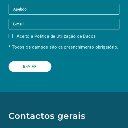
Aceito a
Política de Utilização de Dados
.
* Todos os campos são de preenchimento obrigatório.
(Os
links
para
as
Contactos gerais
redes
sociais
abrem