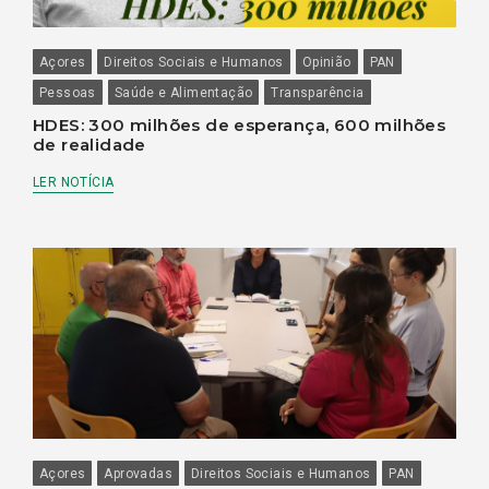
Açores
Direitos Sociais e Humanos
Opinião
PAN
Pessoas
Saúde e Alimentação
Transparência
HDES: 300 milhões de esperança, 600 milhões
de realidade
LER NOTÍCIA
Açores
Aprovadas
Direitos Sociais e Humanos
PAN