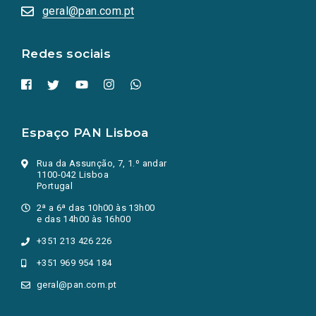
numa
geral@pan.com.pt
nova
aba.)
Redes sociais
Espaço PAN Lisboa
Rua da Assunção, 7, 1.º andar
1100-042 Lisboa
Portugal
2ª a 6ª das 10h00 às 13h00
e das 14h00 às 16h00
+351 213 426 226
+351 969 954 184
geral@pan.com.pt