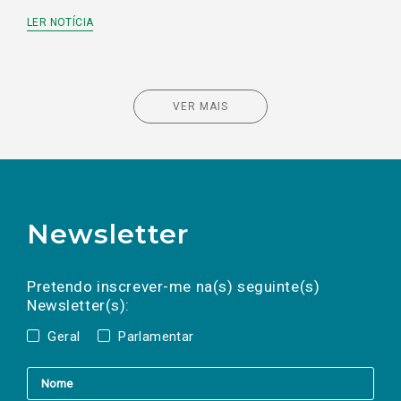
LER NOTÍCIA
VER MAIS
Newsletter
Preencha os campos abaixo para subscrever
Nome
Apelido
E-
mail
a(s) newsletter(s).
Pretendo inscrever-me na(s) seguinte(s)
Newsletter(s):
Geral
Parlamentar