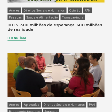
Açores
Direitos Sociais e Humanos
Opinião
PAN
Pessoas
Saúde e Alimentação
Transparência
HDES: 300 milhões de esperança, 600 milhões
de realidade
LER NOTÍCIA
Açores
Aprovadas
Direitos Sociais e Humanos
PAN
Parlamento Açoriano
Pessoas