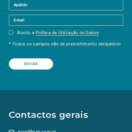
Aceito a
Política de Utilização de Dados
.
* Todos os campos são de preenchimento obrigatório.
(Os
links
para
as
Contactos gerais
redes
sociais
abrem
numa
geral@pan.com.pt