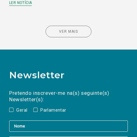
LER NOTÍCIA
VER MAIS
Newsletter
Preencha os campos abaixo para subscrever
Nome
Apelido
E-
mail
a(s) newsletter(s).
Pretendo inscrever-me na(s) seguinte(s)
Newsletter(s):
Geral
Parlamentar