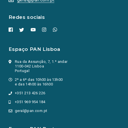
nova
aba.)
Redes sociais
Espaço PAN Lisboa
Rua da Assunção, 7, 1.º andar
1100-042 Lisboa
Portugal
2ª a 6ª das 10h00 às 13h00
e das 14h00 às 16h00
+351 213 426 226
+351 969 954 184
geral@pan.com.pt