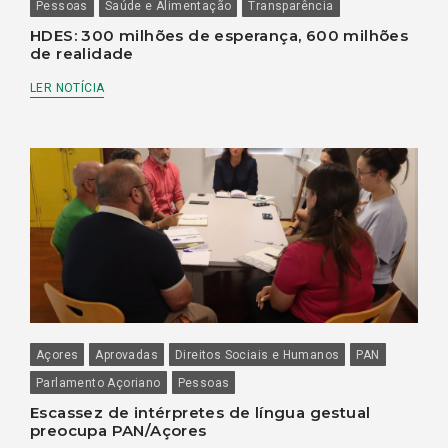
Pessoas
Saúde e Alimentação
Transparência
HDES: 300 milhões de esperança, 600 milhões
de realidade
LER NOTÍCIA
Açores
Aprovadas
Direitos Sociais e Humanos
PAN
Parlamento Açoriano
Pessoas
Escassez de intérpretes de língua gestual
preocupa PAN/Açores