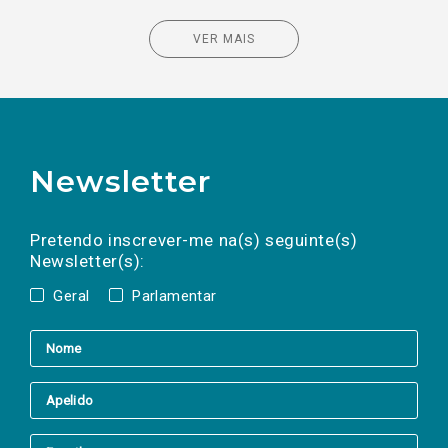
VER MAIS
Newsletter
Preencha os campos abaixo para subscrever
Nome
Apelido
E-
mail
a(s) newsletter(s).
Pretendo inscrever-me na(s) seguinte(s)
Newsletter(s):
Geral
Parlamentar