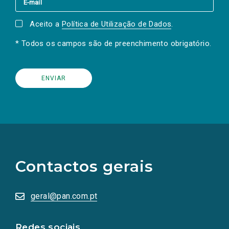
Aceito a
Política de Utilização de Dados
.
* Todos os campos são de preenchimento obrigatório.
(Os
links
para
as
Contactos gerais
redes
sociais
abrem
numa
geral@pan.com.pt
nova
aba.)
Redes sociais