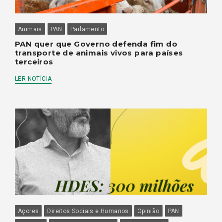
Animais
PAN
Parlamento
PAN quer que Governo defenda fim do
transporte de animais vivos para países
terceiros
LER NOTÍCIA
Açores
Direitos Sociais e Humanos
Opinião
PAN