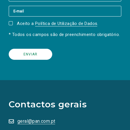
Aceito a
Política de Utilização de Dados
.
* Todos os campos são de preenchimento obrigatório.
(Os
links
para
as
Contactos gerais
redes
sociais
abrem
numa
geral@pan.com.pt
nova
aba.)