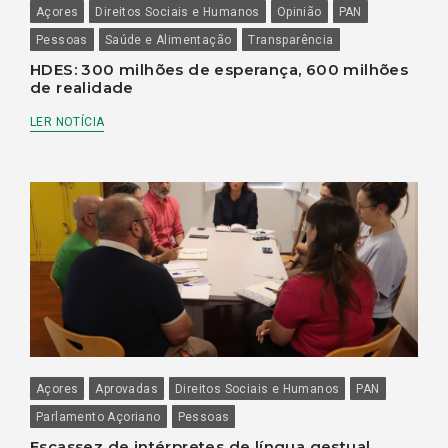
Açores
Direitos Sociais e Humanos
Opinião
PAN
Pessoas
Saúde e Alimentação
Transparência
HDES: 300 milhões de esperança, 600 milhões
de realidade
LER NOTÍCIA
Açores
Aprovadas
Direitos Sociais e Humanos
PAN
Parlamento Açoriano
Pessoas
Escassez de intérpretes de língua gestual