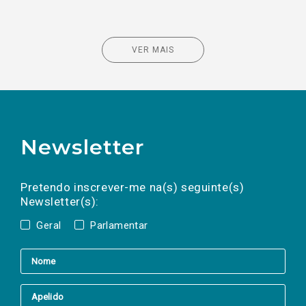
VER MAIS
Newsletter
Preencha os campos abaixo para subscrever
Nome
Apelido
E-
mail
a(s) newsletter(s).
Pretendo inscrever-me na(s) seguinte(s)
Newsletter(s):
Geral
Parlamentar