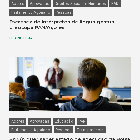
Açores
Aprovadas
Direitos Sociais e Humanos
PAN
Parlamento Açoriano
Pessoas
Escassez de intérpretes de língua gestual
preocupa PAN/Açores
LER NOTÍCIA
Açores
Aprovadas
Educação
PAN
Parlamento Açoriano
Pessoas
Transparência
PAN/A quer saber estado de execução da Bolsa