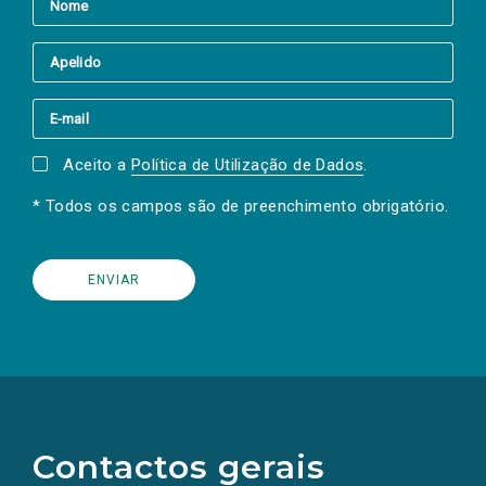
Aceito a
Política de Utilização de Dados
.
* Todos os campos são de preenchimento obrigatório.
(Os
links
para
as
Contactos gerais
redes
sociais