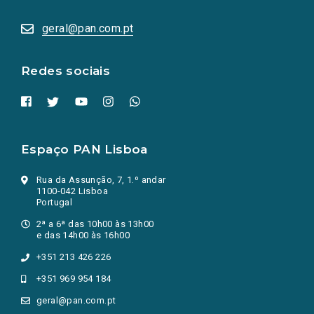
abrem
numa
geral@pan.com.pt
nova
aba.)
Redes sociais
Espaço PAN Lisboa
Rua da Assunção, 7, 1.º andar
1100-042 Lisboa
Portugal
2ª a 6ª das 10h00 às 13h00
e das 14h00 às 16h00
+351 213 426 226
+351 969 954 184
geral@pan.com.pt