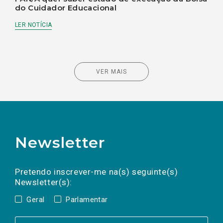
do Cuidador Educacional
LER NOTÍCIA
VER MAIS
Newsletter
Preencha os campos abaixo para subscrever
Nome
Apelido
E-
mail
a(s) newsletter(s).
Pretendo inscrever-me na(s) seguinte(s)
Newsletter(s):
Geral
Parlamentar