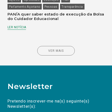
Parlamento Açoriano
Pessoas
Transparência
PAN/A quer saber estado de execução da Bolsa
do Cuidador Educacional
LER NOTÍCIA
VER MAIS
Newsletter
Preencha os campos abaixo para subscrever
Nome
Apelido
E-
mail
a(s) newsletter(s).
Pretendo inscrever-me na(s) seguinte(s)
Newsletter(s):