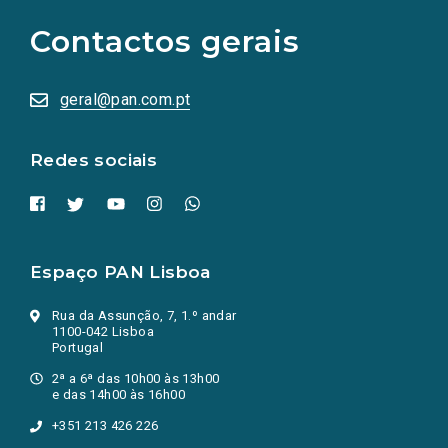
para
as
Contactos gerais
redes
sociais
abrem
numa
geral@pan.com.pt
nova
aba.)
Redes sociais
Espaço PAN Lisboa
Rua da Assunção, 7, 1.º andar
1100-042 Lisboa
Portugal
2ª a 6ª das 10h00 às 13h00
e das 14h00 às 16h00
+351 213 426 226