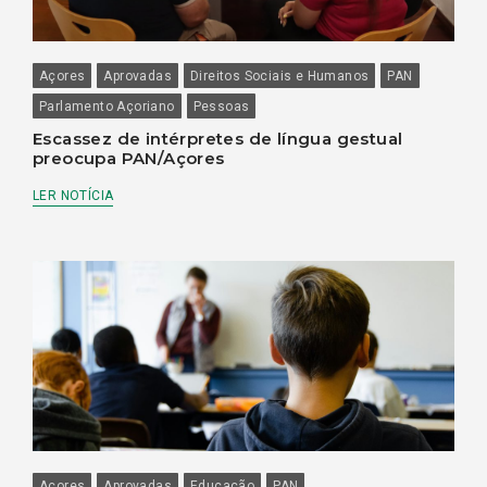
Açores
Aprovadas
Direitos Sociais e Humanos
PAN
Parlamento Açoriano
Pessoas
Escassez de intérpretes de língua gestual
preocupa PAN/Açores
LER NOTÍCIA
Açores
Aprovadas
Educação
PAN