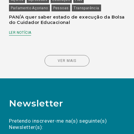
Parlamento Açoriano
Pessoas
Transparência
PAN/A quer saber estado de execução da Bolsa
do Cuidador Educacional
LER NOTÍCIA
VER MAIS
Newsletter
Preencha os campos abaixo para subscrever
Nome
Apelido
E-
mail
a(s) newsletter(s).
Pretendo inscrever-me na(s) seguinte(s)
Newsletter(s):