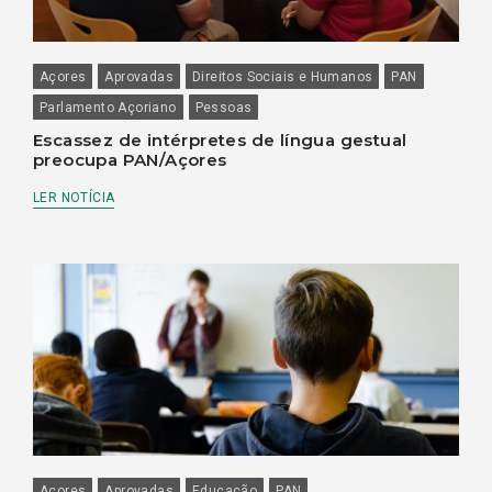
Açores
Aprovadas
Direitos Sociais e Humanos
PAN
Parlamento Açoriano
Pessoas
Escassez de intérpretes de língua gestual
preocupa PAN/Açores
LER NOTÍCIA
Açores
Aprovadas
Educação
PAN