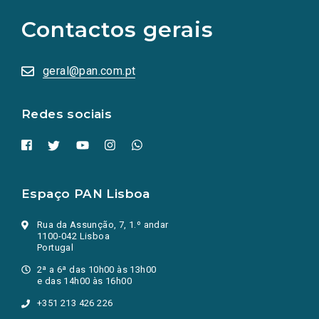
para
as
Contactos gerais
redes
sociais
abrem
numa
geral@pan.com.pt
nova
aba.)
Redes sociais
Espaço PAN Lisboa
Rua da Assunção, 7, 1.º andar
1100-042 Lisboa
Portugal
2ª a 6ª das 10h00 às 13h00
e das 14h00 às 16h00
+351 213 426 226