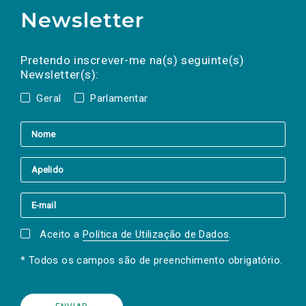
Newsletter
Preencha os campos abaixo para subscrever
Nome
Apelido
E-
mail
a(s) newsletter(s).
Pretendo inscrever-me na(s) seguinte(s)
Newsletter(s):
Geral
Parlamentar
Aceito a
Política de Utilização de Dados
.
* Todos os campos são de preenchimento obrigatório.