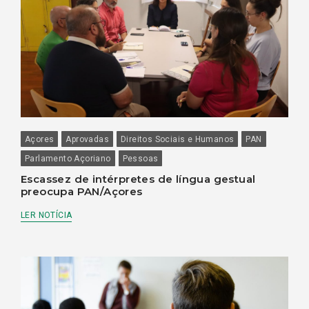
Açores
Aprovadas
Direitos Sociais e Humanos
PAN
Parlamento Açoriano
Pessoas
Escassez de intérpretes de língua gestual
preocupa PAN/Açores
LER NOTÍCIA