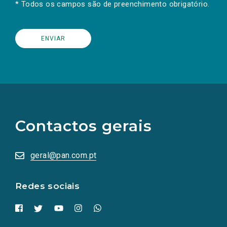
* Todos os campos são de preenchimento obrigatório.
(Os
links
para
as
Contactos gerais
redes
sociais
abrem
numa
geral@pan.com.pt
nova
aba.)
Redes sociais