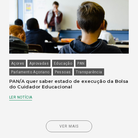
Açores
Aprovadas
Educação
PAN
Parlamento Açoriano
Pessoas
Transparência
PAN/A quer saber estado de execução da Bolsa
do Cuidador Educacional
LER NOTÍCIA
VER MAIS