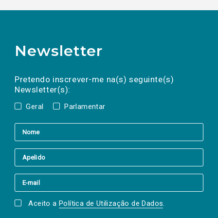
Newsletter
Preencha os campos abaixo para subscrever
Nome
Apelido
E-
mail
a(s) newsletter(s).
Pretendo inscrever-me na(s) seguinte(s)
Newsletter(s):
Geral
Parlamentar
Aceito a
Política de Utilização de Dados
.