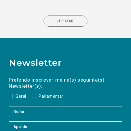
VER MAIS
Newsletter
Preencha os campos abaixo para subscrever
Nome
Apelido
E-
mail
a(s) newsletter(s).
Pretendo inscrever-me na(s) seguinte(s)
Newsletter(s):
Geral
Parlamentar