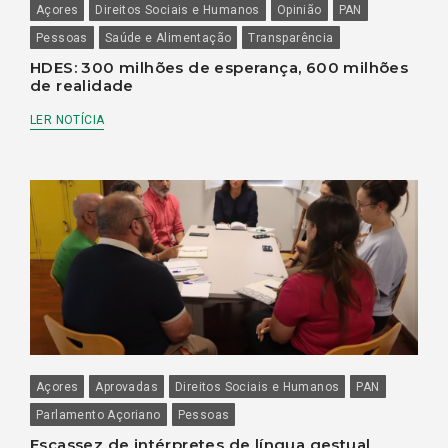
Açores
Direitos Sociais e Humanos
Opinião
PAN
Pessoas
Saúde e Alimentação
Transparência
HDES: 300 milhões de esperança, 600 milhões
de realidade
LER NOTÍCIA
Açores
Aprovadas
Direitos Sociais e Humanos
PAN
Parlamento Açoriano
Pessoas
Escassez de intérpretes de língua gestual