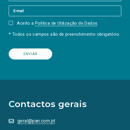
Aceito a
Política de Utilização de Dados
.
* Todos os campos são de preenchimento obrigatório.
(Os
links
para
as
Contactos gerais
redes
sociais
abrem
numa
geral@pan.com.pt
nova
aba.)